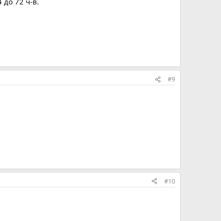
 до 72 ч-в.
#9
#10