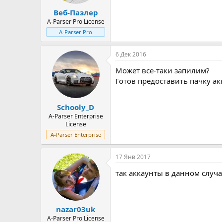
Веб-Пазлер
A-Parser Pro License
A-Parser Pro
6 Дек 2016
Может все-таки запилим?
Готов предоставить пачку ак
Schooly_D
A-Parser Enterprise
License
A-Parser Enterprise
17 Янв 2017
так аккаунты в данном случа
nazar03uk
A-Parser Pro License