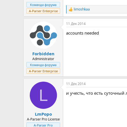
Команда форума
limoshkaa
Р
A-Parser Enterprise
е
а
11 Дек 2014
к
ц
accounts needed
и
и
:
Forbidden
Administrator
Команда форума
A-Parser Enterprise
11 Дек 2014
L
и учесть, что есть суточный
LmPopo
A-Parser Pro License
A-Parser Pro