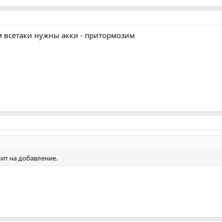
ам всетаки нужны акки - притормозим
мит на добавление.