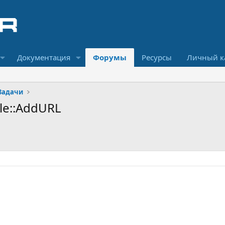
Документация
Форумы
Ресурсы
Личный к
Задачи
le::AddURL