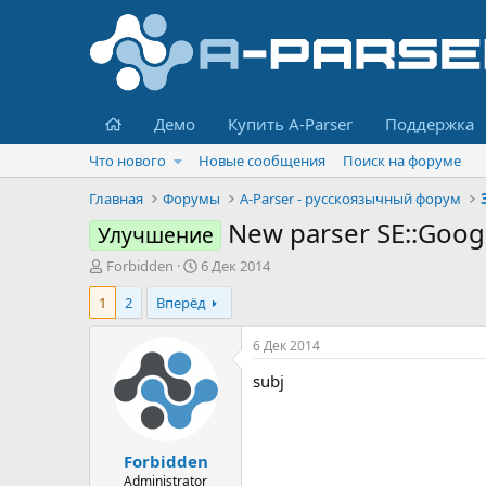
Главная
Демо
Купить A-Parser
Поддержка
Что нового
Новые сообщения
Поиск на форуме
Главная
Форумы
A-Parser - русскоязычный форум
New parser SE::Goog
Улучшение
А
Д
Forbidden
6 Дек 2014
в
а
1
2
Вперёд
т
т
о
а
р
н
6 Дек 2014
т
а
subj
е
ч
м
а
ы
л
а
Forbidden
Administrator