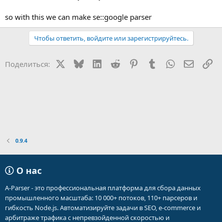
so with this we can make se::google parser
Чтобы ответить, войдите или зарегистрируйтесь.
X
Bluesky
LinkedIn
Reddit
Pinterest
Tumblr
WhatsApp
Электр
Сс
Поделиться:
0.9.4
О нас
A-Parser - это профессиональная платформа для сбора данных
промышленного масштаба: 10 000+ потоков, 110+ парсеров и
гибкость Node.js. Автоматизируйте задачи в SEO, e-commerce и
арбитраже трафика с непревзойденной скоростью и