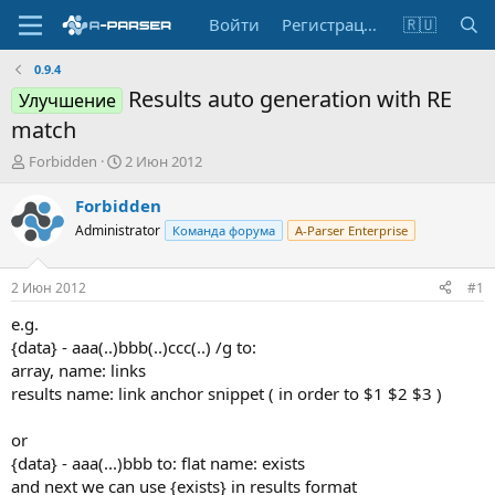
Войти
Регистрация
🇷🇺
0.9.4
Results auto generation with RE
Улучшение
match
А
Д
Forbidden
2 Июн 2012
в
а
т
т
Forbidden
о
а
Administrator
Команда форума
A-Parser Enterprise
р
н
т
а
е
ч
2 Июн 2012
#1
м
а
ы
л
e.g.
а
{data} - aaa(..)bbb(..)ccc(..) /g to:
array, name: links
results name: link anchor snippet ( in order to $1 $2 $3 )
or
{data} - aaa(...)bbb to: flat name: exists
and next we can use {exists} in results format