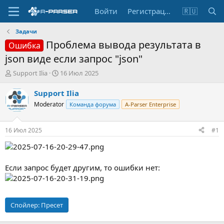
Войти
Регистрация
🇷🇺
Задачи
Проблема вывода результата в
Ошибка
json виде если запрос "json"
А
Д
Support Ilia
16 Июл 2025
в
а
т
т
Support Ilia
о
а
Moderator
Команда форума
A-Parser Enterprise
р
н
т
а
е
ч
16 Июл 2025
#1
м
а
ы
л
а
Если запрос будет другим, то ошибки нет:
Спойлер:
Пресет