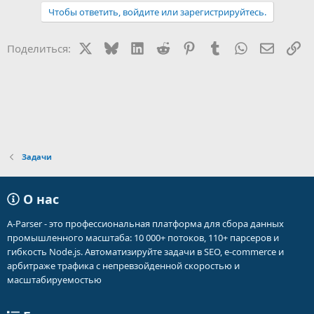
Чтобы ответить, войдите или зарегистрируйтесь.
X
Bluesky
LinkedIn
Reddit
Pinterest
Tumblr
WhatsApp
Электр
Сс
Поделиться:
Задачи
О нас
A-Parser - это профессиональная платформа для сбора данных
промышленного масштаба: 10 000+ потоков, 110+ парсеров и
гибкость Node.js. Автоматизируйте задачи в SEO, e-commerce и
арбитраже трафика с непревзойденной скоростью и
масштабируемостью