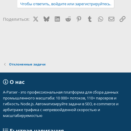
Чтобы ответить, войдите или зарегистрируйтесь.
X
Bluesky
LinkedIn
Reddit
Pinterest
Tumblr
WhatsApp
Электр
Сс
Поделиться:
Отклоненные задачи
О нас
A-Parser - это профессиональная платформа для сбора данных
промышленного масштаба: 10 000+ потоков, 110+ парсеров и
гибкость Node.js. Автоматизируйте задачи в SEO, e-commerce и
арбитраже трафика с непревзойденной скоростью и
масштабируемостью
Быстрая навигация