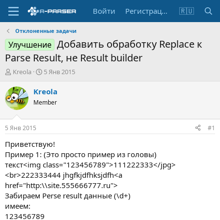
Войти
Регистрация
🇷🇺
Отклоненные задачи
Добавить обработку Replace к
Улучшение
Parse Result, не Result builder
А
Д
Kreola
5 Янв 2015
в
а
т
т
Kreola
о
а
Member
р
н
т
а
е
ч
5 Янв 2015
#1
м
а
ы
л
Приветствую!
а
Пример 1: (Это просто пример из головы)
текст<img class="123456789">111222333</jpg>
<br>222333444 jhgfkjdfhksjdfh<а
href="http:\\site.555666777.ru">
Забираем Perse result данные (\d+)
имеем:
123456789