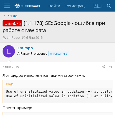
Войти
Регистрация
🇷🇺
1.1.200
[1.1.178] SE::Google - ошибка при
Ошибка
работе с raw data
А
Д
LmPopo
6 Янв 2015
в
а
т
т
LmPopo
L
о
а
A-Parser Pro License
A-Parser Pro
р
н
т
а
е
ч
6 Янв 2015
#1
м
а
ы
л
Лог щедро наполняется такими строчками:
а
Код:
Use of uninitialized value in addition (+) at build/c
Use of uninitialized value in addition (+) at build/c
Пресет-пример: