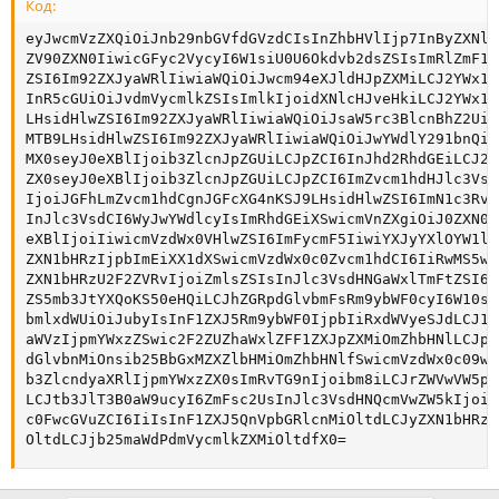
Код:
eyJwcmVzZXQiOiJnb29nbGVfdGVzdCIsInZhbHVlIjp7InByZXNld
ZV90ZXN0IiwicGFyc2VycyI6W1siU0U6Okdvb2dsZSIsImRlZmF1b
ZSI6Im92ZXJyaWRlIiwiaWQiOiJwcm94eXJldHJpZXMiLCJ2YWx1Z
InR5cGUiOiJvdmVycmlkZSIsImlkIjoidXNlcHJveHkiLCJ2YWx1Z
LHsidHlwZSI6Im92ZXJyaWRlIiwiaWQiOiJsaW5rc3BlcnBhZ2UiL
MTB9LHsidHlwZSI6Im92ZXJyaWRlIiwiaWQiOiJwYWdlY291bnQiL
MX0seyJ0eXBlIjoib3ZlcnJpZGUiLCJpZCI6InJhd2RhdGEiLCJ2Y
ZX0seyJ0eXBlIjoib3ZlcnJpZGUiLCJpZCI6ImZvcm1hdHJlc3Vsd
IjoiJGFhLmZvcm1hdCgnJGFcXG4nKSJ9LHsidHlwZSI6ImN1c3Rvb
InJlc3VsdCI6WyJwYWdlcyIsImRhdGEiXSwicmVnZXgiOiJ0ZXN0I
eXBlIjoiIiwicmVzdWx0VHlwZSI6ImFycmF5IiwiYXJyYXlOYW1lI
ZXN1bHRzIjpbImEiXX1dXSwicmVzdWx0c0Zvcm1hdCI6IiRwMS5wc
ZXN1bHRzU2F2ZVRvIjoiZmlsZSIsInJlc3VsdHNGaWxlTmFtZSI6I
ZS5mb3JtYXQoKS50eHQiLCJhZGRpdGlvbmFsRm9ybWF0cyI6W10sI
bmlxdWUiOiJubyIsInF1ZXJ5Rm9ybWF0IjpbIiRxdWVyeSJdLCJ1b
aWVzIjpmYWxzZSwic2F2ZUZhaWxlZFF1ZXJpZXMiOmZhbHNlLCJpd
dGlvbnMiOnsib25BbGxMZXZlbHMiOmZhbHNlfSwicmVzdWx0c09wd
b3ZlcndyaXRlIjpmYWxzZX0sImRvTG9nIjoibm8iLCJrZWVwVW5pc
LCJtb3JlT3B0aW9ucyI6ZmFsc2UsInJlc3VsdHNQcmVwZW5kIjoiI
c0FwcGVuZCI6IiIsInF1ZXJ5QnVpbGRlcnMiOltdLCJyZXN1bHRzQ
OltdLCJjb25maWdPdmVycmlkZXMiOltdfX0=