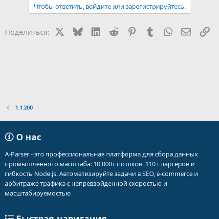
Чтобы ответить, войдите или зарегистрируйтесь.
X
Bluesky
LinkedIn
Reddit
Pinterest
Tumblr
WhatsApp
Электр
Сс
Поделиться:
1.1.200
О нас
A-Parser - это профессиональная платформа для сбора данных
промышленного масштаба: 10 000+ потоков, 110+ парсеров и
гибкость Node.js. Автоматизируйте задачи в SEO, e-commerce и
арбитраже трафика с непревзойденной скоростью и
масштабируемостью
Быстрая навигация