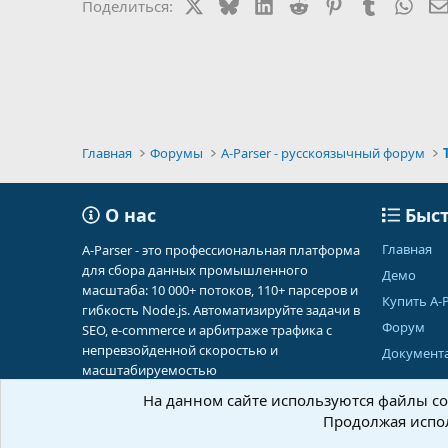
X
Bluesky
LinkedIn
Reddit
Pinterest
Tumblr
Wha
Поделиться:
Главная
Форумы
A-Parser - русскоязычный форум
О нас
Быст
Главная
A-Parser - это профессиональная платформа
для сбора данных промышленного
Демо
масштаба: 10 000+ потоков, 110+ парсеров и
Купить A-P
гибкость Node.js. Автоматизируйте задачи в
Форум
SEO, e-commerce и арбитраже трафика с
непревзойденной скоростью и
Документ
масштабируемостью
На данном сайте используются файлы coo
Продолжая испол
Russian (RU)