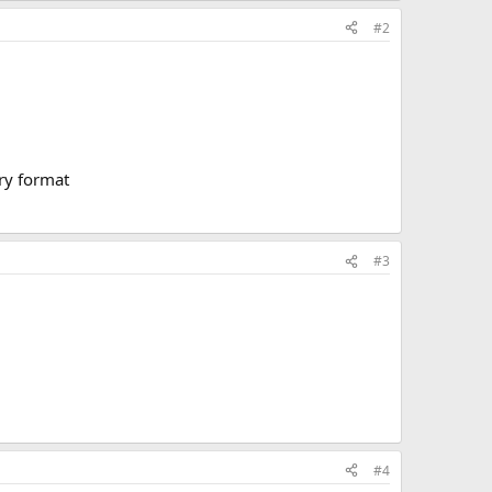
#2
ry format
#3
#4