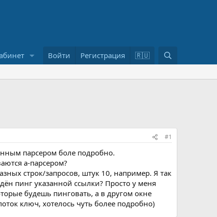
П
абинет
Войти
Регистрация
🇷🇺
о
и
с
к
#1
данным парсером боле подробно.
ваются а-парсером?
зных строк/запросов, штук 10, например. Я так
дён пинг указанной ссылки? Просто у меня
оторые будешь пинговать, а в другом окне
 поток ключ, хотелось чуть более подробно)