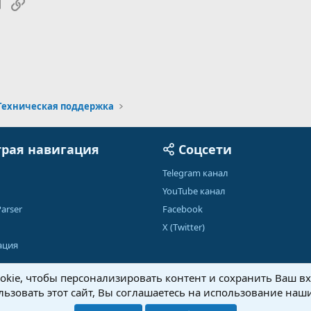
tsApp
Электронная почта
Ссылка
Техническая поддержка
рая навигация
Соцсети
Telegram канал
YouTube канал
arser
Facebook
X (Twitter)
ация
kie, чтобы персонализировать контент и сохранить Ваш вхо
ьзовать этот сайт, Вы соглашаетесь на использование наши
Обратная связь
Условия и правила