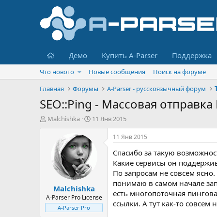
Главная
Демо
Купить A-Parser
Поддержка
Что нового
Новые сообщения
Поиск на форуме
Главная
Форумы
A-Parser - русскоязычный форум
SEO::Ping - Массовая отправка
А
Д
Malchishka
11 Янв 2015
в
а
т
т
11 Янв 2015
о
а
Спасибо за такую возможнос
р
н
т
а
Какие сервисы он поддержив
е
ч
По запросам не совсем ясно.
м
а
понимаю в самом начале зап
Malchishka
ы
л
есть многопоточная пинговал
а
A-Parser Pro License
ссылки. А тут как-то совсем
A-Parser Pro