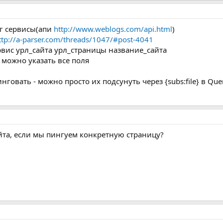
г сервисы(апи
http://www.weblogs.com/api.html
)
ttp://a-parser.com/threads/1047/#post-4041
сервис урл_сайта урл_страницы название_сайта
 можно указать все поля
говать - можно просто их подсунуть через {subs:file} в Que
айта, если мы пингуем конкретную страницу?