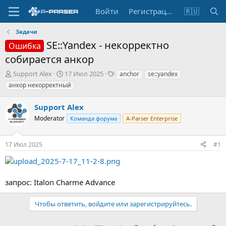
Войти
Регистрация
🇷🇺
Задачи
SE::Yandex - некорректно
Ошибка
собирается анкор
А
Д
Т
Support Alex
17 Июл 2025
anchor
se::yandex
в
а
е
анкор некорректный
т
т
г
о
а
и
Support Alex
р
н
т
Moderator
а
Команда форума
A-Parser Enterprise
е
ч
м
а
17 Июл 2025
#1
ы
л
а
запрос: Italon Charme Advance
Чтобы ответить, войдите или зарегистрируйтесь.