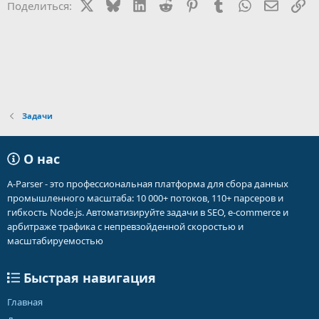
X
Bluesky
LinkedIn
Reddit
Pinterest
Tumblr
WhatsApp
Электр
Сс
Поделиться:
Задачи
О нас
A-Parser - это профессиональная платформа для сбора данных
промышленного масштаба: 10 000+ потоков, 110+ парсеров и
гибкость Node.js. Автоматизируйте задачи в SEO, e-commerce и
арбитраже трафика с непревзойденной скоростью и
масштабируемостью
Быстрая навигация
Главная