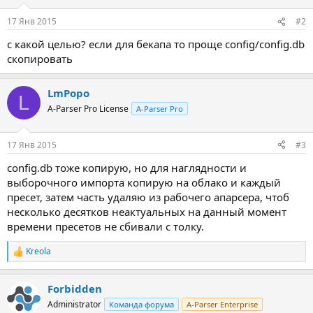
17 Янв 2015
#2
с какой целью? если для бекапа то проще config/config.db
скопировать
LmPopo
L
A-Parser Pro License
A-Parser Pro
17 Янв 2015
#3
config.db тоже копирую, но для наглядности и
выборочного импорта копирую на облако и каждый
пресет, затем часть удаляю из рабочего апарсера, чтоб
несколько десятков неактуальных на данный момент
времени пресетов не сбивали с толку.
Kreola
Р
е
а
Forbidden
к
ц
Administrator
Команда форума
A-Parser Enterprise
и