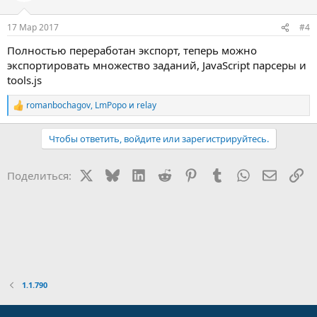
и
:
17 Мар 2017
#4
Полностью переработан экспорт, теперь можно
экспортировать множество заданий, JavaScript парсеры и
tools.js
romanbochagov
,
LmPopo
и
relay
Р
е
а
Чтобы ответить, войдите или зарегистрируйтесь.
к
ц
и
X
Bluesky
LinkedIn
Reddit
Pinterest
Tumblr
WhatsApp
Электр
Сс
Поделиться:
и
:
1.1.790