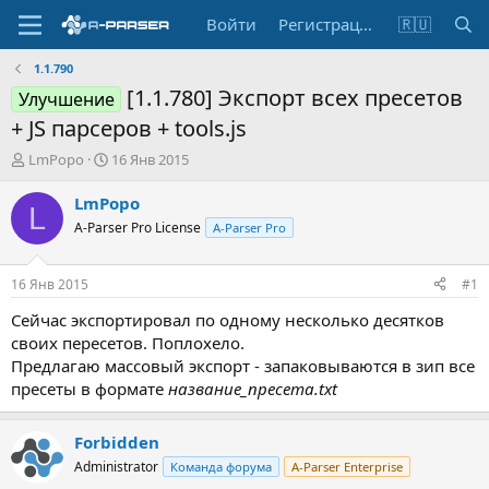
Войти
Регистрация
🇷🇺
1.1.790
[1.1.780] Экспорт всех пресетов
Улучшение
+ JS парсеров + tools.js
А
Д
LmPopo
16 Янв 2015
в
а
т
т
LmPopo
L
о
а
A-Parser Pro License
A-Parser Pro
р
н
т
а
е
ч
16 Янв 2015
#1
м
а
ы
л
Сейчас экспортировал по одному несколько десятков
а
своих пересетов. Поплохело.
Предлагаю массовый экспорт - запаковываются в зип все
пресеты в формате
название_пресета.txt
Forbidden
Administrator
Команда форума
A-Parser Enterprise