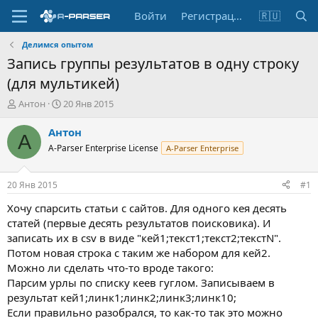
Войти
Регистрация
🇷🇺
Делимся опытом
Запись группы результатов в одну строку
(для мультикей)
А
Д
Антон
20 Янв 2015
в
а
т
т
Антон
А
о
а
A-Parser Enterprise License
A-Parser Enterprise
р
н
т
а
е
ч
20 Янв 2015
#1
м
а
ы
л
Хочу спарсить статьи с сайтов. Для одного кея десять
а
статей (первые десять результатов поисковика). И
записать их в csv в виде "кей1;текст1;текст2;текстN".
Потом новая строка с таким же набором для кей2.
Можно ли сделать что-то вроде такого:
Парсим урлы по списку кеев гуглом. Записываем в
результат кей1;линк1;линк2;линк3;линк10;
Если правильно разобрался, то как-то так это можно