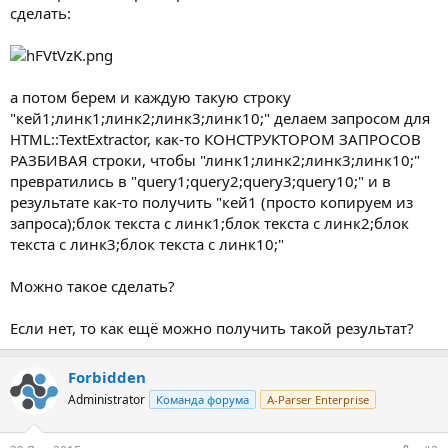
сделать:
а потом берем и каждую такую строку
"кей1;линк1;линк2;линк3;линк10;" делаем запросом для
HTML::TextExtractor, как-то КОНСТРУКТОРОМ ЗАПРОСОВ
РАЗБИВАЯ строки, чтобы "линк1;линк2;линк3;линк10;"
превратились в "query1;query2;query3;query10;" и в
результате как-то получить "кей1 (просто копируем из
запроса);блок текста с линк1;блок текста с линк2;блок
текста с линк3;блок текста с линк10;"
Можно такое сделать?
Если нет, то как ещё можно получить такой результат?
Forbidden
Administrator
Команда форума
A-Parser Enterprise