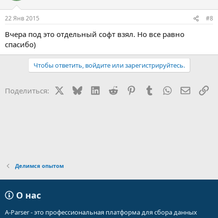
22 Янв 2015
#8
Вчера под это отдельный софт взял. Но все равно
спасибо)
Чтобы ответить, войдите или зарегистрируйтесь.
X
Bluesky
LinkedIn
Reddit
Pinterest
Tumblr
WhatsApp
Электр
Сс
Поделиться:
Делимся опытом
О нас
A-Parser - это профессиональная платформа для сбора данных