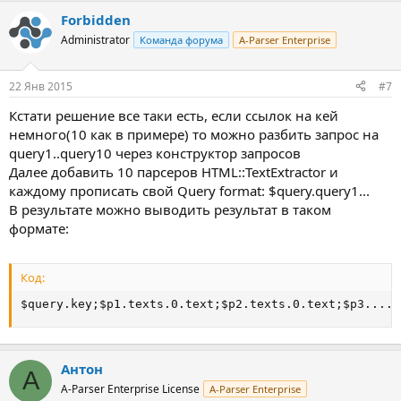
Forbidden
Administrator
Команда форума
A-Parser Enterprise
22 Янв 2015
#7
Кстати решение все таки есть, если ссылок на кей
немного(10 как в примере) то можно разбить запрос на
query1..query10 через конструктор запросов
Далее добавить 10 парсеров HTML::TextExtractor и
каждому прописать свой Query format: $query.query1...
В результате можно выводить результат в таком
формате:
Код:
$query.key;$p1.texts.0.text;$p2.texts.0.text;$p3.....
Антон
А
A-Parser Enterprise License
A-Parser Enterprise