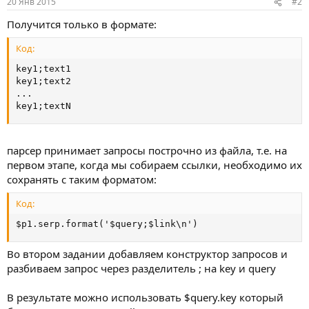
20 Янв 2015
#2
Получится только в формате:
Код:
key1;text1

key1;text2

...

key1;textN
парсер принимает запросы построчно из файла, т.е. на
первом этапе, когда мы собираем ссылки, необходимо их
сохранять с таким форматом:
Код:
$p1.serp.format('$query;$link\n')
Во втором задании добавляем конструктор запросов и
разбиваем запрос через разделитель ; на key и query
В результате можно использовать $query.key который