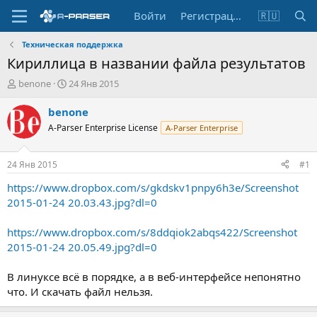
Войти
Регистрация
🇷🇺
Техническая поддержка
Кириллица в названии файла результатов
А
Д
benone
24 Янв 2015
в
а
т
т
benone
о
а
A-Parser Enterprise License
A-Parser Enterprise
р
н
т
а
е
ч
24 Янв 2015
#1
м
а
ы
л
https://www.dropbox.com/s/gkdskv1pnpy6h3e/Screenshot
а
2015-01-24 20.03.43.jpg?dl=0
https://www.dropbox.com/s/8ddqiok2abqs422/Screenshot
2015-01-24 20.05.49.jpg?dl=0
В линуксе всё в порядке, а в веб-интерфейсе непонятно
что. И скачать файл нельзя.