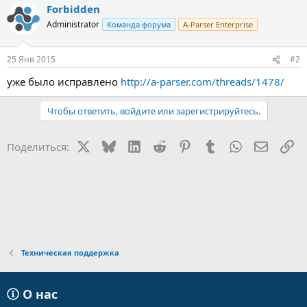
Forbidden
Administrator
Команда форума
A-Parser Enterprise
25 Янв 2015
#2
уже было исправлено
http://a-parser.com/threads/1478/
Чтобы ответить, войдите или зарегистрируйтесь.
X
Bluesky
LinkedIn
Reddit
Pinterest
Tumblr
WhatsApp
Электр
Сс
Поделиться:
Техническая поддержка
О нас