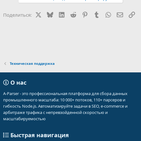
X
Bluesky
LinkedIn
Reddit
Pinterest
Tumblr
WhatsApp
Электр
Сс
Поделиться:
Техническая поддержка
О нас
A-Parser - это профессиональная платформа для сбора данных
промышленного масштаба: 10 000+ потоков, 110+ парсеров и
гибкость Node.js. Автоматизируйте задачи в SEO, e-commerce и
арбитраже трафика с непревзойденной скоростью и
масштабируемостью
Быстрая навигация