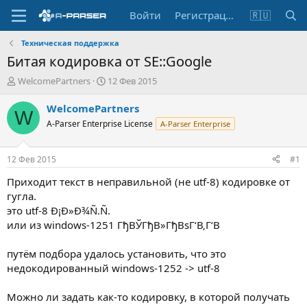
Войти
Регистрация
🇷🇺
Техническая поддержка
Битая кодировка от SE::Google
А
Д
WelcomePartners
12 Фев 2015
в
а
т
т
WelcomePartners
W
о
а
A-Parser Enterprise License
A-Parser Enterprise
р
н
т
а
е
ч
12 Фев 2015
#1
м
а
ы
л
Приходит текст в неправильной (не utf-8) кодировке от
а
гугла.
это utf-8 Ð¡Ð»Ð¾Ñ.Ñ.
или из windows-1251 ГђВЎГђВ»ГђВѕГ‘В‚Г‘В
путём подбора удалось установить, что это
недокодированный windows-1252 -> utf-8
Можно ли задать как-то кодировку, в которой получать