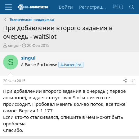
Войти
Регистрация
🇷🇺
Техническая поддержка
При добавлении второго задания в
очередь - waitSlot
А
Д
singul
20 Фев 2015
в
а
т
т
singul
S
о
а
A-Parser Pro License
A-Parser Pro
р
н
т
а
е
ч
20 Фев 2015
#1
м
а
ы
л
При добавлении второго задания в очередь ( первое
а
активное), выдает статус - waitSlot и ничего не
происходит. Пробовал менять кол-во поток, все тоже
самое. Версия 1.1.177
Если кто-то сталкивался, опишите в чем может быть
проблема.
Спасибо.