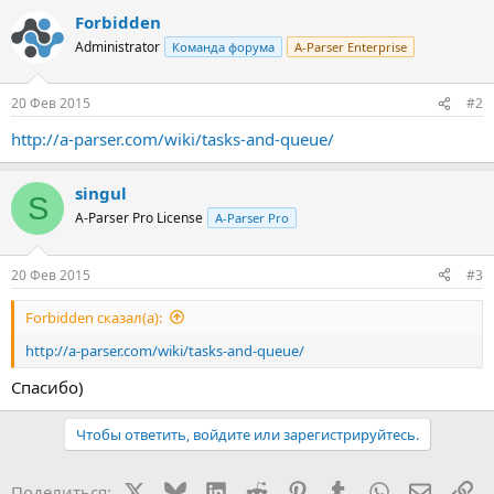
Forbidden
Administrator
Команда форума
A-Parser Enterprise
20 Фев 2015
#2
http://a-parser.com/wiki/tasks-and-queue/
singul
S
A-Parser Pro License
A-Parser Pro
20 Фев 2015
#3
Forbidden сказал(а):
http://a-parser.com/wiki/tasks-and-queue/
Спасибо)
Чтобы ответить, войдите или зарегистрируйтесь.
X
Bluesky
LinkedIn
Reddit
Pinterest
Tumblr
WhatsApp
Электр
Сс
Поделиться: