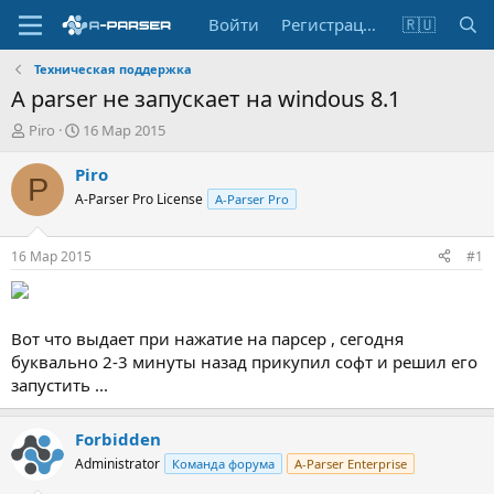
Войти
Регистрация
🇷🇺
Техническая поддержка
A parser не запускает на windous 8.1
А
Д
Piro
16 Мар 2015
в
а
т
т
Piro
P
о
а
A-Parser Pro License
A-Parser Pro
р
н
т
а
е
ч
16 Мар 2015
#1
м
а
ы
л
а
Вот что выдает при нажатие на парсер , сегодня
буквально 2-3 минуты назад прикупил софт и решил его
запустить ...
Forbidden
Administrator
Команда форума
A-Parser Enterprise