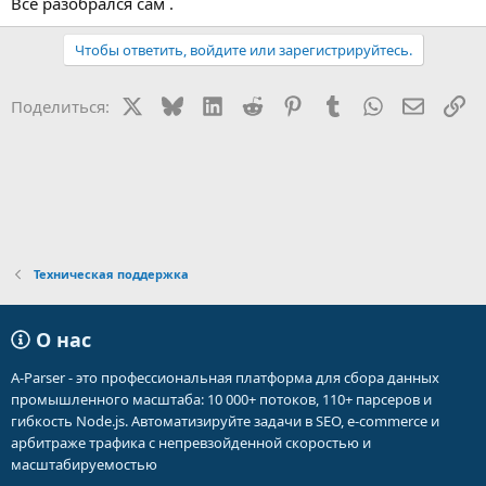
Всё разобрался сам .
Чтобы ответить, войдите или зарегистрируйтесь.
X
Bluesky
LinkedIn
Reddit
Pinterest
Tumblr
WhatsApp
Электр
Сс
Поделиться:
Техническая поддержка
О нас
A-Parser - это профессиональная платформа для сбора данных
промышленного масштаба: 10 000+ потоков, 110+ парсеров и
гибкость Node.js. Автоматизируйте задачи в SEO, e-commerce и
арбитраже трафика с непревзойденной скоростью и
масштабируемостью