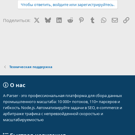
Чтобы ответить, войдите или зарегистрируйтесь.
X
Bluesky
LinkedIn
Reddit
Pinterest
Tumblr
WhatsApp
Электр
Сс
Поделиться:
Техническая поддержка
О нас
A-Parser - это профессиональная платформа для сбора данных
промышленного масштаба: 10 000+ потоков, 110+ парсеров и
гибкость Node.js. Автоматизируйте задачи в SEO, e-commerce и
арбитраже трафика с непревзойденной скоростью и
масштабируемостью