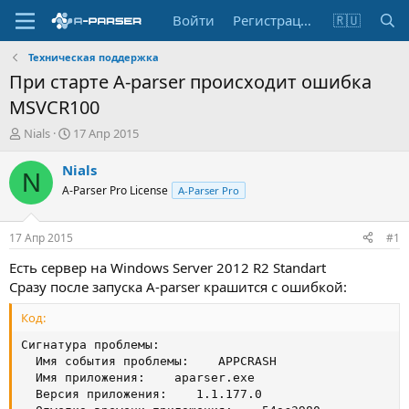
Войти
Регистрация
🇷🇺
Техническая поддержка
При старте A-parser происходит ошибка
MSVCR100
А
Д
Nials
17 Апр 2015
в
а
т
т
Nials
N
о
а
A-Parser Pro License
A-Parser Pro
р
н
т
а
е
ч
17 Апр 2015
#1
м
а
ы
л
Есть сервер на Windows Server 2012 R2 Standart
а
Сразу после запуска A-parser крашится с ошибкой:
Код:
Сигнатура проблемы:

  Имя события проблемы:    APPCRASH

  Имя приложения:    aparser.exe

  Версия приложения:    1.1.177.0
