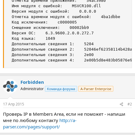
  Отметка времени приложения:    54ac3980

  Имя модуля с ошибкой:    MSVCR100.dll

  Версия модуля с ошибкой:    0.0.0.0

  Отметка времени модуля с ошибкой:    4ba1dbbe

  Код исключения:    c0000005

  Смещение исключения:    00002bb9

  Версия ОС:    6.3.9600.2.0.0.272.7

  Код языка:    1049

  Дополнительные сведения 1:    5204

  Дополнительные сведения 2:    52046ef62358114b428a0
  Дополнительные сведения 3:    2e00

  Дополнительные сведения 4:    2e00b5d8e483b05876e9c
Forbidden
Administrator
Команда форума
A-Parser Enterprise
17 Апр 2015
#2
Проверь IP в Members Area, если не поможет - напиши
мне по любому контакту
http://a-
parser.com/pages/support/