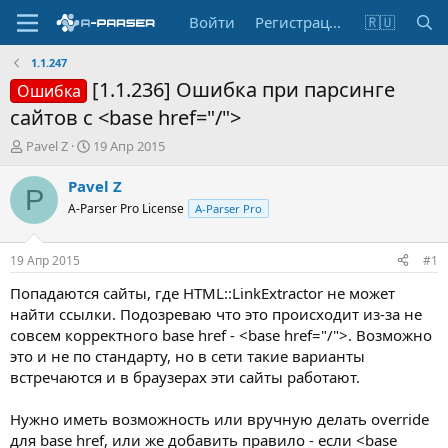
Войти
Регистрация
🇷🇺
1.1.247
[1.1.236] Ошибка при парсинге
Ошибка
сайтов с <base href="/">
А
Д
Pavel Z
19 Апр 2015
в
а
т
т
Pavel Z
P
о
а
A-Parser Pro License
A-Parser Pro
р
н
т
а
е
ч
19 Апр 2015
#1
м
а
ы
л
Попадаются сайты, где HTML::LinkExtractor не может
а
найти ссылки. Подозреваю что это происходит из-за не
совсем корректного base href - <base href="/">. Возможно
это и не по стандарту, но в сети такие варианты
встречаются и в браузерах эти сайты работают.
Нужно иметь возможность или вручную делать override
для base href, или же добавить правило - если <base