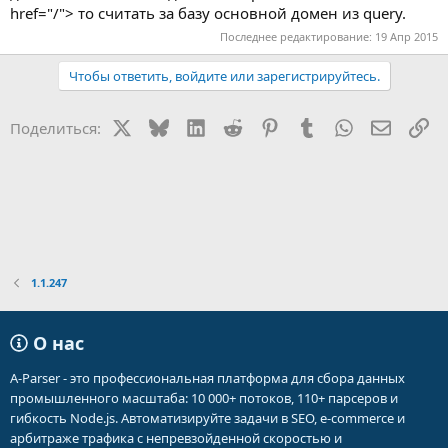
href="/"> то считать за базу основной домен из query.
Последнее редактирование:
19 Апр 2015
Чтобы ответить, войдите или зарегистрируйтесь.
X
Bluesky
LinkedIn
Reddit
Pinterest
Tumblr
WhatsApp
Электр
Сс
Поделиться:
1.1.247
О нас
A-Parser - это профессиональная платформа для сбора данных
промышленного масштаба: 10 000+ потоков, 110+ парсеров и
гибкость Node.js. Автоматизируйте задачи в SEO, e-commerce и
арбитраже трафика с непревзойденной скоростью и