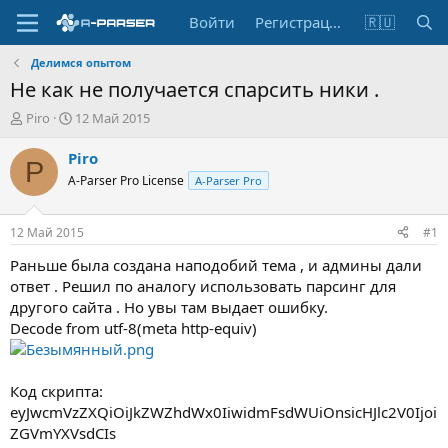
Войти
Регистрация
🇷🇺
Делимся опытом
Не как не получается спарсить ники .
А
Д
Piro
12 Май 2015
в
а
т
т
Piro
P
о
а
A-Parser Pro License
A-Parser Pro
р
н
т
а
е
ч
12 Май 2015
#1
м
а
ы
л
Раньше была создана наподобий тема , и админы дали
а
ответ . Решил по аналогу использовать парсинг для
другого сайта . Но увы там выдает ошибку.
Decode from utf-8(meta http-equiv)
Код скрипта:
eyJwcmVzZXQiOiJkZWZhdWx0IiwidmFsdWUiOnsicHJlc2V0Ijoi
ZGVmYXVsdCIs