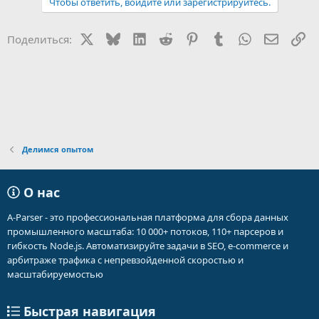
Чтобы ответить, войдите или зарегистрируйтесь.
X
Bluesky
LinkedIn
Reddit
Pinterest
Tumblr
WhatsApp
Электр
Сс
Поделиться:
Делимся опытом
О нас
A-Parser - это профессиональная платформа для сбора данных
промышленного масштаба: 10 000+ потоков, 110+ парсеров и
гибкость Node.js. Автоматизируйте задачи в SEO, e-commerce и
арбитраже трафика с непревзойденной скоростью и
масштабируемостью
Быстрая навигация