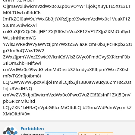
OiJmaWxlIiwicmVzdWx0c0ZpbGVOYW1lIjoiQXByLTE5XzE3LT
M0LTUwLnR4dCIs
ImFkZGl0aW9uYWxGb3JtYXRzIjpbXSwicmVzdWx0c1VuaXF1Z
SI6Im5vIiwicXVl
cnlGb3JtYXQiOlsiJHF1ZXJ5Il0sInVuaXF1ZVF1ZXJpZXMiOnRyd
WUsInNhdmVG
YWlsZWRRdWVyaWVzIjpmYWxzZSwiaXRlcmF0b3JPcHRpb25zI
jp7Im9uQWxsTGV2
ZWxzIjpmYWxzZSwicXVlcnlCdWlsZGVyc0FmdGVySXRlcmF0b
3IiOmZhbHNlfSwi
cmVzdWx0c09wdGlvbnMiOnsib3ZlcndyaXRlIjpmYWxzZX0sI
mRvTG9nIjoibm8i
LCJrZWVwVW5pcXVlIjoiTm8iLCJtb3JlT3B0aW9ucyI6ZmFsc2Us
InJlc3VsdHNQ
cmVwZW5kIjoiIiwicmVzdWx0c0FwcGVuZCI6IiIsInF1ZXJ5QnV
pbGRlcnMiOltd
LCJyZXN1bHRzQnVpbGRlcnMiOltdLCJjb25maWdPdmVycmlkZ
XMiOltdfX0=
Forbidden