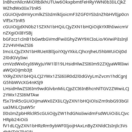
InBhcnNlcnMiOltbIkhUTUw6OkxpbmtFeHRyYWN0b3IiLCJkZ
WZhdWx0Iix7InR5
cGUiOiJvdmVycmlkZSIsImlkIjoicmF3ZGF0YSIsInZhbHVlIjp0cn
VlfSx7InR5
cGUiOiJjdXN0b21SZXN1bHQiLCJyZXN1bHQiOiJkYXRhIiwicmV
nZXgiOiI8YSBj
bGFzcz1cInB1bGwtbGVmdFwiIGhyZWY9XCIoLio/KVwiPiIsInJl
Z2V4VHlwZSI6
ImciLCJyZXN1bHRUeXBlIjoiYXJyYXkiLCJhcnJheU5hbWUiOiJ0d
2l0dGVyIiwi
cmVzdWx0cyI6WyJuYW1lIl19LHsidHlwZSI6Im92ZXJyaWRlIiwi
aWQiOiJmb3Jt
YXRyZXN1bHQiLCJ2YWx1ZSI6IiR0d2l0dGVyLmZvcm1hdCgnJ
G5hbWVcXG4nKSJ9
LHsidHlwZSI6Im9wdGlvbnMiLCJpZCI6InBhcnNlTGV2ZWwiLCJ
2YWx1ZSI6MTAw
fSx7InR5cGUiOiJmaWx0ZXIiLCJyZXN1bHQiOlsiZm9sbG93bGl
ua3MiLCJsaW5r
Il0sImZpbHRlclR5cGUiOiJyZW1hdGNoIiwidmFsdWUiOiIiLCJvc
HRpb24iOiIi
fV1dLCJyZXN1bHRzRm9ybWF0IjoiJHAxLnByZXNldCIsInJlc3Vs
dHNTYXZlVG8i