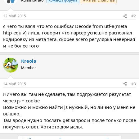
Administrator
Команда форума
A-Parser Enterprise
12 Май 2015
#2
c чего ты взял что это ошибка? Decode from utf-8(meta
http-equiv) лишь говорит что парсер успешно распознал
кодировку из мета тега. скорее всего регулярка неверная
и не более того
Kreola
Member
14 Май 2015
#3
Ничего вы там не сделаете, там подгружается результат
через js + cookie
Возможно и можно найти js нужный, но лично у меня не
вышло.
Там вроде нужно послать get запрос и после только после
получить ответ. Хотя это домыслы.