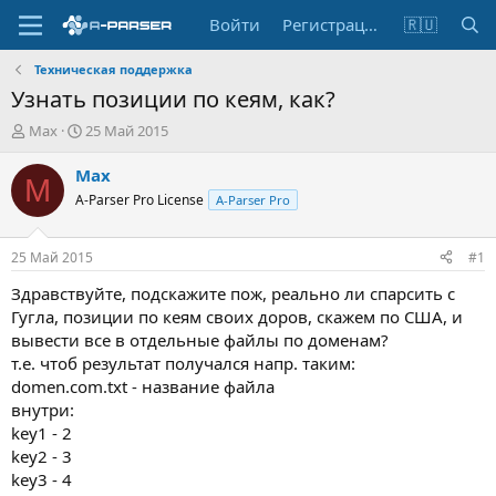
Войти
Регистрация
🇷🇺
Техническая поддержка
Узнать позиции по кеям, как?
А
Д
Max
25 Май 2015
в
а
т
т
Max
M
о
а
A-Parser Pro License
A-Parser Pro
р
н
т
а
е
ч
25 Май 2015
#1
м
а
ы
л
Здравствуйте, подскажите пож, реально ли спарсить с
а
Гугла, позиции по кеям своих доров, скажем по США, и
вывести все в отдельные файлы по доменам?
т.е. чтоб результат получался напр. таким:
domen.com.txt - название файла
внутри:
key1 - 2
key2 - 3
key3 - 4