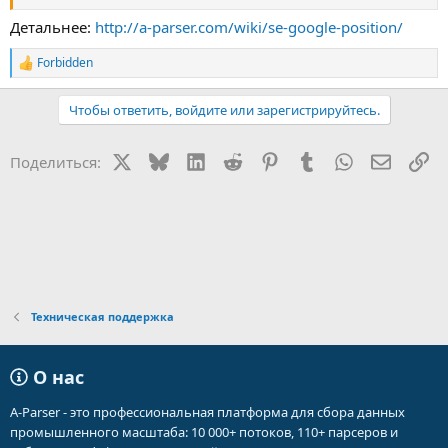
Детальнее:
http://a-parser.com/wiki/se-google-position/
Forbidden
Р
е
а
Чтобы ответить, войдите или зарегистрируйтесь.
к
ц
и
X
Bluesky
LinkedIn
Reddit
Pinterest
Tumblr
WhatsApp
Электр
Сс
Поделиться:
и
:
Техническая поддержка
О нас
A-Parser - это профессиональная платформа для сбора данных
промышленного масштаба: 10 000+ потоков, 110+ парсеров и