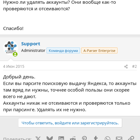
Нужно ли удалять аккаунты? Они вообще как-то
проверяются и отсеиваются?
Спасибо!
Support
Administrator
Команда форума
A-Parser Enterprise
4 Июн 2015
#2
Добрый день.
Если вы парсите поисковую выдачу Яндекса, то аккаунты
там вряд ли нужны, точнее особой пользы они скорее
всего не дают.
Аккаунты никак не отсеиваются и проверяются только
при парсинге. Удалять их не нужно.
Чтобы ответить, войдите или зарегистрируйтесь.
X
Bluesky
LinkedIn
Reddit
Pinterest
Tumblr
WhatsApp
Электр
Сс
Поделиться: