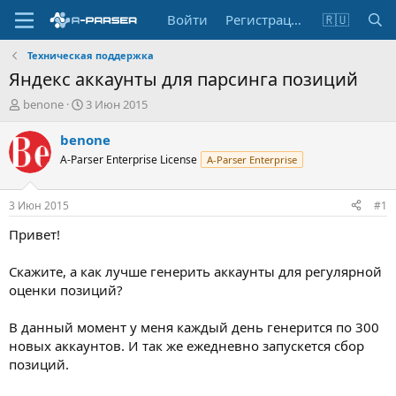
Войти
Регистрация
🇷🇺
Техническая поддержка
Яндекс аккаунты для парсинга позиций
А
Д
benone
3 Июн 2015
в
а
т
т
benone
о
а
A-Parser Enterprise License
A-Parser Enterprise
р
н
т
а
е
ч
3 Июн 2015
#1
м
а
ы
л
Привет!
а
Скажите, а как лучше генерить аккаунты для регулярной
оценки позиций?
В данный момент у меня каждый день генерится по 300
новых аккаунтов. И так же ежедневно запускется сбор
позиций.