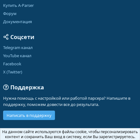
Купить A-Parser
Форум
Документация
Соцсети
Telegram канал
YouTube канал
Facebook
X (Twitter)
Поддержка
Нужна помощь с настройкой или работой парсера? Напишите в
поддержку, поможем довести все до результата.
Написать в поддержку
Russian (RU)
На данном сайте используются файлы cookie, чтобы персонализировать
контент и сохранить Ваш вход в систему, если Вы зарегистрируетесь.
Обратная связь
Условия и правила