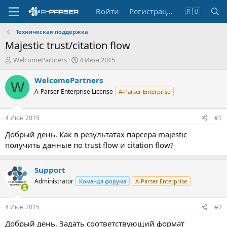
Войти
Регистрация
🇷🇺
Техническая поддержка
Majestic trust/citation flow
А
Д
WelcomePartners
4 Июн 2015
в
а
т
т
WelcomePartners
W
о
а
A-Parser Enterprise License
A-Parser Enterprise
р
н
т
а
е
ч
4 Июн 2015
#1
м
а
ы
л
Добрый день. Как в результатах парсера majestic
а
получить данные по trust flow и citation flow?
Support
Administrator
Команда форума
A-Parser Enterprise
4 Июн 2015
#2
Добрый день. Задать соответствующий формат