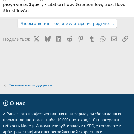
результата: $query - citation flow: $citationflow, trust flow:
$trustflow\n
Чтобы ответить, войдите или зарегистрируйтесь.
X
Bluesky
LinkedIn
Reddit
Pinterest
Tumblr
WhatsApp
Электр
Сс
Поделиться:
Техническая поддержка
О нас
A-Parser - это профессиональная платформа для сбора данных
промышленного масштаба: 10 000+ потоков, 110+ парсеров и
гибкость Node.js. Автоматизируйте задачи в SEO, e-commerce и
арбитраже трафика с непревзойденной скоростью и