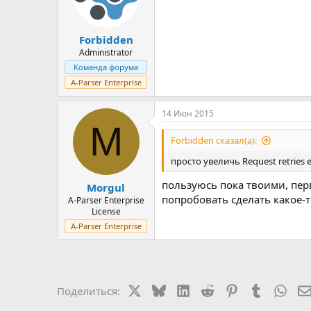
Forbidden
Administrator
Команда форума
A-Parser Enterprise
14 Июн 2015
M
Forbidden сказал(а):
просто увеличь Request retries
пользуюсь пока твоими, пер
Morgul
попробовать сделать какое-т
A-Parser Enterprise
License
A-Parser Enterprise
X
Bluesky
LinkedIn
Reddit
Pinterest
Tumblr
Wha
Поделиться: