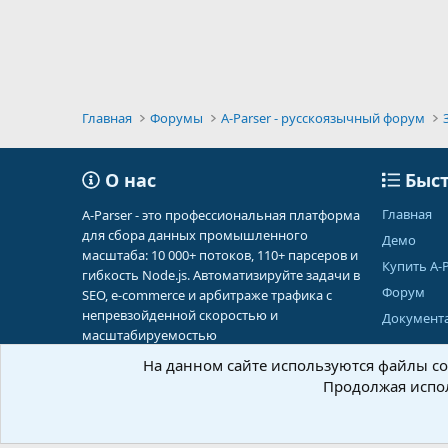
Главная
Форумы
A-Parser - русскоязычный форум
О нас
Быст
Главная
A-Parser - это профессиональная платформа
для сбора данных промышленного
Демо
масштаба: 10 000+ потоков, 110+ парсеров и
Купить A-P
гибкость Node.js. Автоматизируйте задачи в
Форум
SEO, e-commerce и арбитраже трафика с
непревзойденной скоростью и
Документ
масштабируемостью
На данном сайте используются файлы coo
Продолжая испол
Russian (RU)