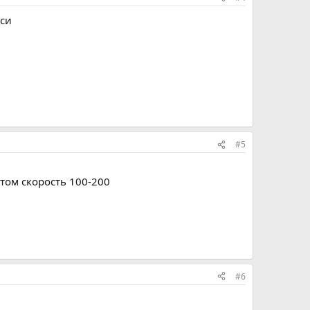
кси
#5
отом скорость 100-200
#6