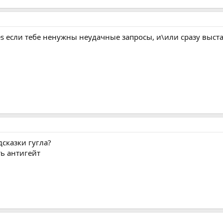
ies если тебе ненужны неудачные запросы, и\или сразу выс
сказки гугла?
ь антигейт