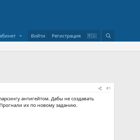
П
абинет
Войти
Регистрация
🇷🇺
о
и
с
к
#1
парсингу антигейтом. Дабы не создавать
 Прогнали их по новому заданию.