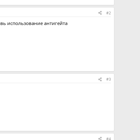
#2
тавь использование антигейта
#3
#4