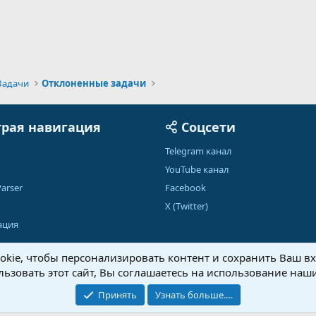
Задачи
Отклоненные задачи
рая навигация
Соцсети
Telegram канал
YouTube канал
arser
Facebook
X (Twitter)
ация
kie, чтобы персонализировать контент и сохранить Ваш вхо
ьзовать этот сайт, Вы соглашаетесь на использование наши
Обратная связь
Условия и правила
Принять
Узнать больше.…
®
Community platform by XenForo
© 2010-2026 XenForo Ltd.