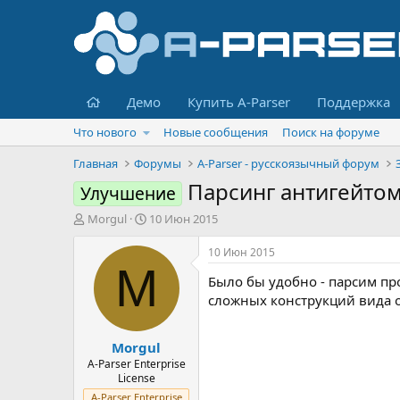
Главная
Демо
Купить A-Parser
Поддержка
Что нового
Новые сообщения
Поиск на форуме
Главная
Форумы
A-Parser - русскоязычный форум
Парсинг антигейтом
Улучшение
А
Д
Morgul
10 Июн 2015
в
а
т
т
10 Июн 2015
о
а
M
Было бы удобно - парсим пр
р
н
т
а
сложных конструкций вида о
е
ч
м
а
Morgul
ы
л
а
A-Parser Enterprise
License
A-Parser Enterprise