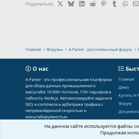
X
Bluesky
LinkedIn
Reddit
Pinterest
Tumblr
Wha
Поделиться:
и
:
Главная
Форумы
A-Parser - русскоязычный форум
О нас
Быст
Главная
A-Parser - это профессиональная платформа
для сбора данных промышленного
Демо
масштаба: 10 000+ потоков, 110+ парсеров и
Купить A-P
гибкость Node.js. Автоматизируйте задачи в
Форум
SEO, e-commerce и арбитраже трафика с
непревзойденной скоростью и
Документ
масштабируемостью
На данном сайте используются файлы coo
Продолжая испол
Russian (RU)