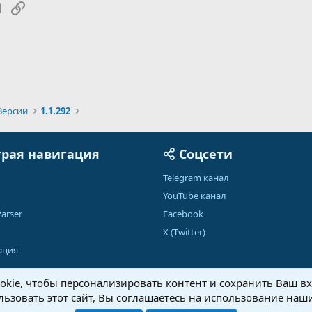
tsApp
Электронная почта
Ссылка
Версии
1.1.292
рая навигация
Соцсети
Telegram канал
YouTube канал
arser
Facebook
X (Twitter)
ация
kie, чтобы персонализировать контент и сохранить Ваш вхо
ьзовать этот сайт, Вы соглашаетесь на использование наши
Обратная связь
Условия и правила