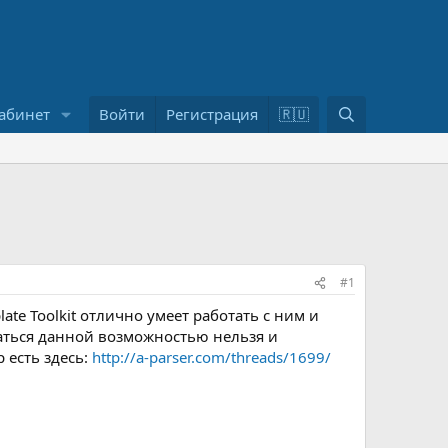
П
абинет
Войти
Регистрация
🇷🇺
о
и
с
к
#1
te Toolkit отлично умеет работать с ним и
аться данной возможностью нельзя и
 есть здесь:
http://a-parser.com/threads/1699/