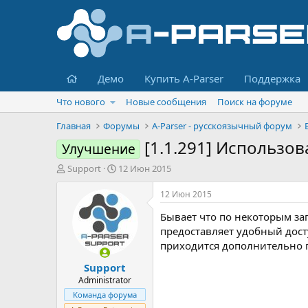
Главная
Демо
Купить A-Parser
Поддержка
Что нового
Новые сообщения
Поиск на форуме
Главная
Форумы
A-Parser - русскоязычный форум
[1.1.291] Использо
Улучшение
А
Д
Support
12 Июн 2015
в
а
т
т
12 Июн 2015
о
а
Бывает что по некоторым зап
р
н
т
а
предоставляет удобный дост
е
ч
приходится дополнительно п
м
а
Support
ы
л
а
Administrator
Команда форума