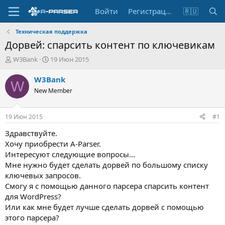
Войти
Регистрация
🇷🇺
Техническая поддержка
Дорвей: спарсить контент по ключевикам
А
Д
W3Bank
19 Июн 2015
в
а
т
т
W3Bank
W
о
а
New Member
р
н
т
а
е
ч
19 Июн 2015
#1
м
а
ы
л
Здравствуйте.
а
Хочу приобрести A-Parser.
Интересуют следующие вопросы...
Мне нужно будет сделать дорвей по большому списку
ключевых запросов.
Смогу я с помощью данного парсера спарсить контент
для WordPress?
Или как мне будет лучше сделать дорвей с помощью
этого парсера?