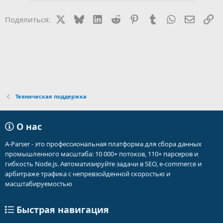
X
Bluesky
LinkedIn
Reddit
Pinterest
Tumblr
WhatsApp
Электр
Сс
Поделиться:
Техническая поддержка
О нас
A-Parser - это профессиональная платформа для сбора данных
промышленного масштаба: 10 000+ потоков, 110+ парсеров и
гибкость Node.js. Автоматизируйте задачи в SEO, e-commerce и
арбитраже трафика с непревзойденной скоростью и
масштабируемостью
Быстрая навигация