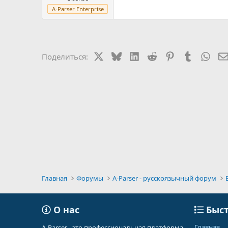
A-Parser Enterprise
X
Bluesky
LinkedIn
Reddit
Pinterest
Tumblr
Wha
Поделиться:
Главная
Форумы
A-Parser - русскоязычный форум
О нас
Быст
Главная
A-Parser - это профессиональная платформа