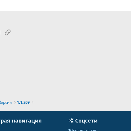
tsApp
Электронная почта
Ссылка
Версии
1.1.269
рая навигация
Соцсети
Telegram канал