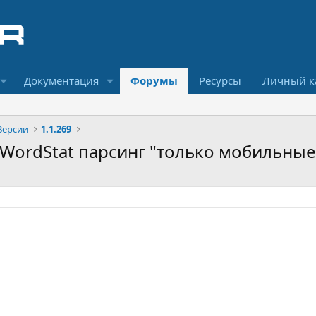
Документация
Форумы
Ресурсы
Личный к
Версии
1.1.269
x::WordStat парсинг "только мобильные