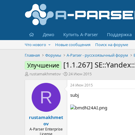
Главная
Демо
Купить A-Parser
Поддержка
Что нового
Новые сообщения
Поиск на форуме
Главная
Форумы
A-Parser - русскоязычный форум
[1.1.267] SE::Yande
Улучшение
А
Д
rustamakhmetov
24 Июн 2015
в
а
т
т
24 Июн 2015
о
а
R
subj
р
н
т
а
е
ч
м
а
rustamakhmet
ы
л
а
ov
A-Parser Enterprise
License