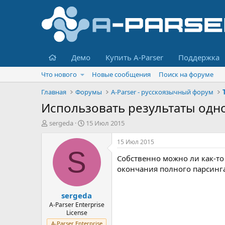
Главная
Демо
Купить A-Parser
Поддержка
Что нового
Новые сообщения
Поиск на форуме
Главная
Форумы
A-Parser - русскоязычный форум
Использовать результаты одно
А
Д
sergeda
15 Июл 2015
в
а
т
т
15 Июл 2015
о
а
S
Собственно можно ли как-то 
р
н
т
а
окончания полного парсинга
е
ч
м
а
sergeda
ы
л
а
A-Parser Enterprise
License
A-Parser Enterprise