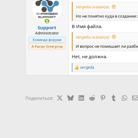
sergeda сказал(а):
Но не понятно куда в создании
В Имя файла.
Support
Administrator
sergeda сказал(а):
Команда форума
И вопрос не помешает ли разби
A-Parser Enterprise
Нет, не должна.
sergeda
Р
е
а
к
ц
и
X
Bluesky
LinkedIn
Reddit
Pinterest
Tumblr
Wha
Поделиться:
и
: