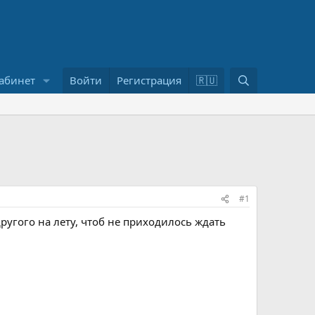
П
абинет
Войти
Регистрация
🇷🇺
о
и
с
к
#1
ругого на лету, чтоб не приходилось ждать