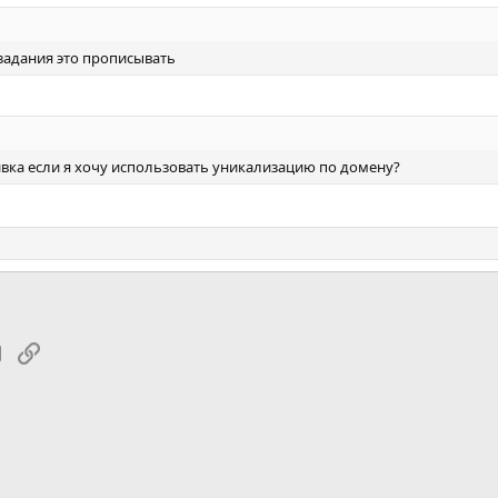
 задания это прописывать
вка если я хочу использовать уникализацию по домену?
tsApp
Электронная почта
Ссылка