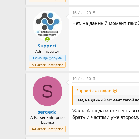
16 Июл 2015
Нет, на данный момент тако
Support
Administrator
Команда форума
A-Parser Enterprise
16 Июл 2015
S
Support сказал(а):
Нет, на данный момент такой в
Жаль. А тогда может есть в
sergeda
брать и частями уже второму
A-Parser Enterprise
License
A-Parser Enterprise