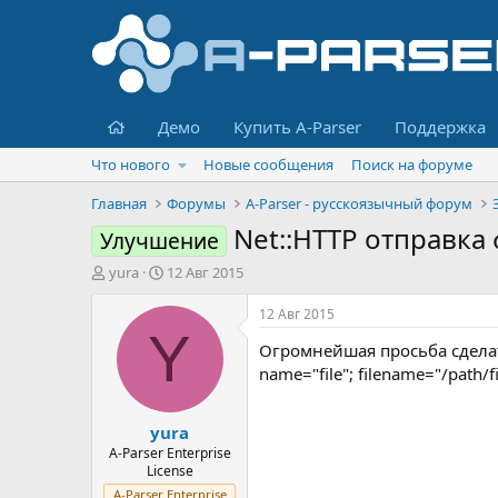
Главная
Демо
Купить A-Parser
Поддержка
Что нового
Новые сообщения
Поиск на форуме
Главная
Форумы
A-Parser - русскоязычный форум
Net::HTTP отправка 
Улучшение
А
Д
yura
12 Авг 2015
в
а
т
т
12 Авг 2015
о
а
Y
Огромнейшая просьба сделать 
р
н
т
а
name="file"; filename="/path/
е
ч
м
а
yura
ы
л
а
A-Parser Enterprise
License
A-Parser Enterprise