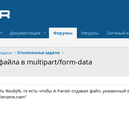
Документация
Форумы
Ресурсы
Личный к
Задачи
Отклоненные задачи
файла в multipart/form-data
%subj%, то есть чтобы A-Parser отдавал файл, указанный в т
filename.nam"