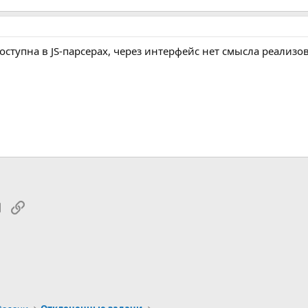
оступна в JS-парсерах, через интерфейс нет смысла реали
tsApp
Электронная почта
Ссылка