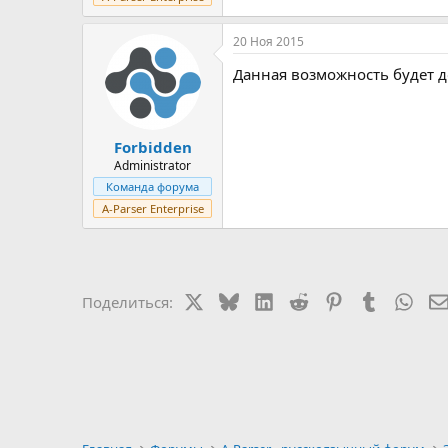
20 Ноя 2015
Данная возможность будет д
Forbidden
Administrator
Команда форума
A-Parser Enterprise
X
Bluesky
LinkedIn
Reddit
Pinterest
Tumblr
Wha
Поделиться: