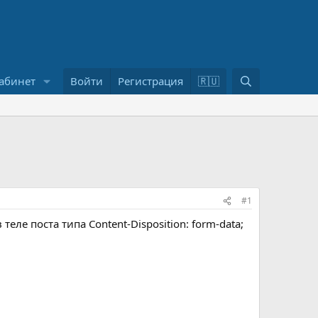
П
абинет
Войти
Регистрация
🇷🇺
о
и
с
к
#1
еле поста типа Content-Disposition: form-data;