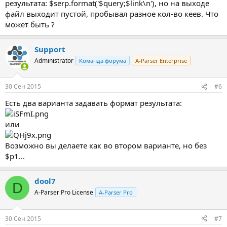
результата: $serp.format('$query;$link\n'), но на выходе
файл выходит пустой, пробывал разное кол-во кеев. Что
может быть ?
Support
Administrator
Команда форума
A-Parser Enterprise
30 Сен 2015
#6
Есть два варианта задавать формат результата:
или
Возможно вы делаете как во втором варианте, но без
$p1...
dool7
D
A-Parser Pro License
A-Parser Pro
30 Сен 2015
#7