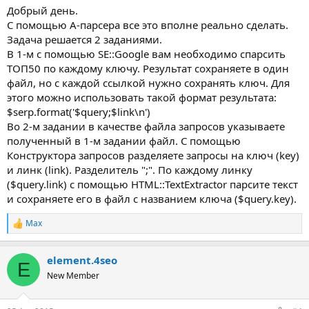
Добрый день.
С помощью А-парсера все это вполне реально сделать.
Задача решается 2 заданиями.
В 1-м с помощью SE::Google вам необходимо спарсить
ТОП50 по каждому ключу. Результат сохраняете в один
файл, но с каждой ссылкой нужно сохранять ключ. Для
этого можно использовать такой формат результата:
$serp.format('$query;$link\n')
Во 2-м задании в качестве файла запросов указываете
полученный в 1-м задании файл. С помощью
Конструктора запросов разделяете запросы на ключ (key)
и линк (link). Разделитель ";". По каждому линку
($query.link) с помощью HTML::TextExtractor парсите текст
и сохраняете его в файл с названием ключа ($query.key).
Max
Р
е
а
element.4seo
к
E
ц
New Member
и
и
: