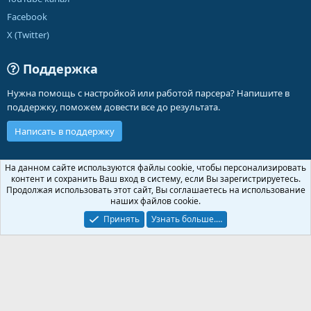
Facebook
X (Twitter)
Поддержка
Нужна помощь с настройкой или работой парсера? Напишите в
поддержку, поможем довести все до результата.
Написать в поддержку
Russian (RU)
На данном сайте используются файлы cookie, чтобы персонализировать
контент и сохранить Ваш вход в систему, если Вы зарегистрируетесь.
Обратная связь
Условия и правила
Продолжая использовать этот сайт, Вы соглашаетесь на использование
Политика конфиденциальности
Помощь
Главная
R
наших файлов cookie.
S
S
Принять
Узнать больше.…
®
Community platform by XenForo
© 2010-2026 XenForo Ltd.