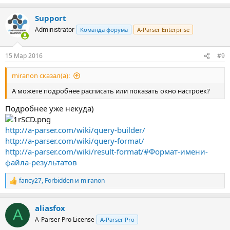
Support
Administrator
Команда форума
A-Parser Enterprise
15 Мар 2016
#9
miranon сказал(а):
А можете подробнее расписать или показать окно настроек?
Подробнее уже некуда)
http://a-parser.com/wiki/query-builder/
http://a-parser.com/wiki/query-format/
http://a-parser.com/wiki/result-format/#Формат-имени-
файла-результатов
fancy27
,
Forbidden
и
miranon
Р
е
а
aliasfox
к
A
ц
A-Parser Pro License
A-Parser Pro
и