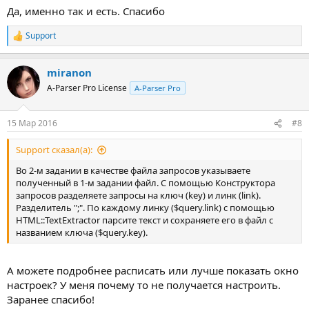
Да, именно так и есть. Спасибо
Support
Р
е
а
miranon
к
ц
A-Parser Pro License
A-Parser Pro
и
и
:
15 Мар 2016
#8
Support сказал(а):
Во 2-м задании в качестве файла запросов указываете
полученный в 1-м задании файл. С помощью Конструктора
запросов разделяете запросы на ключ (key) и линк (link).
Разделитель ";". По каждому линку ($query.link) с помощью
HTML::TextExtractor парсите текст и сохраняете его в файл с
названием ключа ($query.key).
А можете подробнее расписать или лучше показать окно
настроек? У меня почему то не получается настроить.
Заранее спасибо!