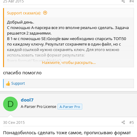
25 Авг 2015
#4
Support сказал(а):
Добрый день.
С помощью А-парсера все это вполне реально сделать. Задача
решается 2 заданиями.
В 1-м с помощью SE::Google вам необходимо спарсить ТОП50
по каждому ключу. Результат сохраняете в один файл, но с
каждой ссылкой нужно сохранять ключ. Для этого можно
использовать такой формат результата:
$serp.format('$query;$link\n')
Нажмите, чтобы раскрыть...
Во 2-м задании в качестве файла запросов указываете
полученный в 1-м задании файл. С помощью Конструктора
спасибо помогло
запросов разделяете запросы на ключ (key) и линк (link).
Разделитель ";". По каждому линку ($query.link) с помощью
Support
Р
HTML::TextExtractor парсите текст и сохраняете его в файл с
е
названием ключа ($query.key).
а
dool7
к
D
ц
A-Parser Pro License
A-Parser Pro
и
и
:
30 Сен 2015
#5
Понадобилось сделать тоже самое, прописываю формат