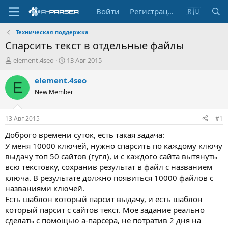
Войти
Регистрация
🇷🇺
Техническая поддержка
Спарсить текст в отдельные файлы
А
Д
element.4seo
13 Авг 2015
в
а
т
т
element.4seo
E
о
а
New Member
р
н
т
а
е
ч
13 Авг 2015
#1
м
а
ы
л
Доброго времени суток, есть такая задача:
а
У меня 10000 ключей, нужно спарсить по каждому ключу
выдачу топ 50 сайтов (гугл), и с каждого сайта вытянуть
всю текстовку, сохранив результат в файл с названием
ключа. В результате должно появиться 10000 файлов с
названиями ключей.
Есть шаблон который парсит выдачу, и есть шаблон
который парсит с сайтов текст. Мое задание реально
сделать с помощью а-парсера, не потратив 2 дня на