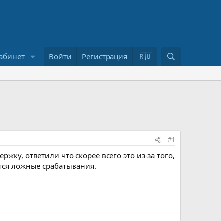
П
абинет
Войти
Регистрация
🇷🇺
о
и
с
к
#1
жку, ответили что скорее всего это из-за того,
ется ложные срабатывания.