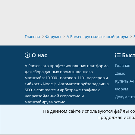
Главная
Форумы
A-Parser - русскоязычный форум
О нас
Быст
Главная
A-Parser - это профессиональная платформа
для сбора данных промышленного
Демо
масштаба: 10 000+ потоков, 110+ парсеров и
Купить A-P
гибкость Node.js. Автоматизируйте задачи в
Форум
SEO, e-commerce и арбитраже трафика с
непревзойденной скоростью и
Документ
масштабируемостью
На данном сайте используются файлы coo
Продолжая испол
Russian (RU)