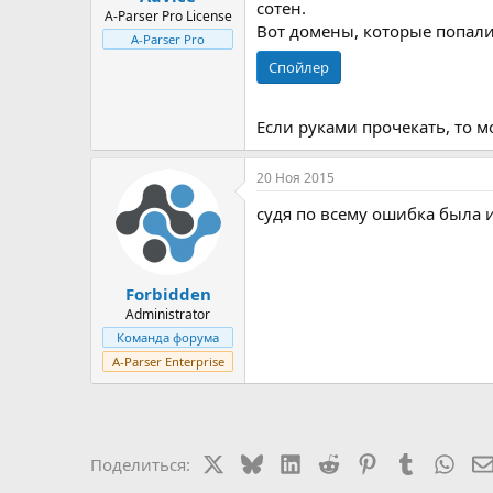
сотен.
A-Parser Pro License
Вот домены, которые попали
A-Parser Pro
Спойлер
Если руками прочекать, то м
20 Ноя 2015
судя по всему ошибка была 
Forbidden
Administrator
Команда форума
A-Parser Enterprise
X
Bluesky
LinkedIn
Reddit
Pinterest
Tumblr
Wha
Поделиться: