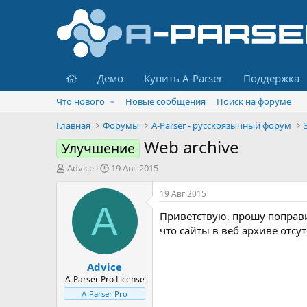
Главная
Демо
Купить A-Parser
Поддержка
Что нового
Новые сообщения
Поиск на форуме
Главная
Форумы
A-Parser - русскоязычный форум
Web archive
Улучшение
А
Д
Advice
19 Авг 2015
в
а
т
т
19 Авг 2015
о
а
A
Приветствую, прошу поправит
р
н
т
а
что сайты в веб архиве отсу
е
ч
м
а
Advice
ы
л
а
A-Parser Pro License
A-Parser Pro