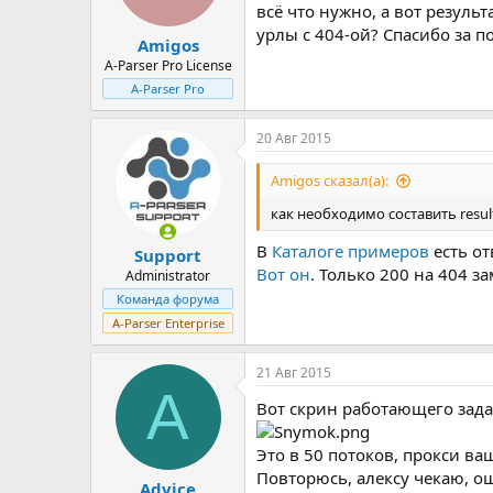
всё что нужно, а вот результ
урлы с 404-ой? Спасибо за 
Amigos
A-Parser Pro License
A-Parser Pro
20 Авг 2015
Amigos сказал(а):
как необходимо составить resul
В
Каталоге примеров
есть от
Support
Вот он
. Только 200 на 404 з
Administrator
Команда форума
A-Parser Enterprise
21 Авг 2015
A
Вот скрин работающего зада
Это в 50 потоков, прокси ва
Повторюсь, алексу чекаю, ош
Advice