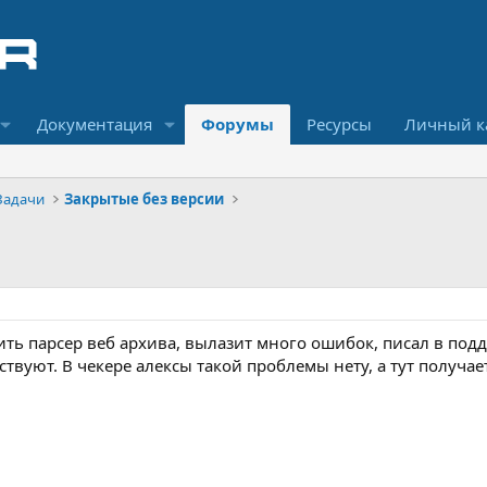
Документация
Форумы
Ресурсы
Личный к
Задачи
Закрытые без версии
ь парсер веб архива, вылазит много ошибок, писал в поддер
тствуют. В чекере алексы такой проблемы нету, а тут получа