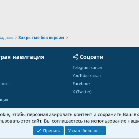
Задачи
Закрытые без версии
рая навигация
Соцсети
Telegram канал
YouTube канал
arser
Facebook
X (Twitter)
ация
kie, чтобы персонализировать контент и сохранить Ваш вхо
ьзовать этот сайт, Вы соглашаетесь на использование наши
Обратная связь
Условия и правила
Принять
Узнать больше.…
®
Community platform by XenForo
© 2010-2026 XenForo Ltd.