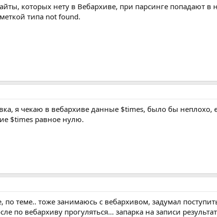
 сайты, которых нету в Вебархиве, при парсинге попадают в
меткой типа not found.
вка, я чекаю в вебархиве данные $times, было бы неплохо, 
ие $times равное нулю.
, по теме.. тоже занимаюсь с вебархивом, задумал поступить
после по вебархиву прогуляться... запарка на записи результат