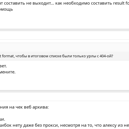
ат составить не выходит... как необходимо составить result
помощь
t format, чтобы в итоговом списке были только урлы с 404-ой?
вет.
амените.
ния на чек веб архива:
ши.
ибок нету даже без прокси, несмотря на то, что алексу из 