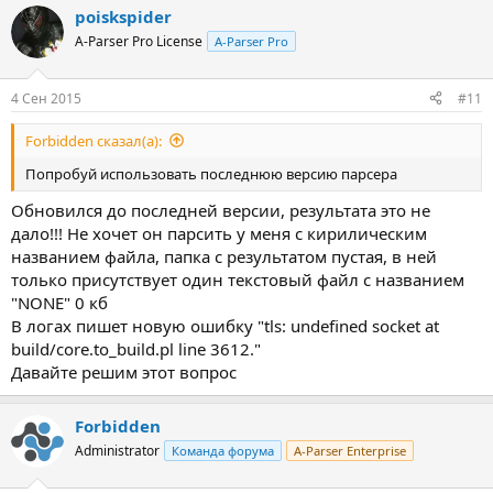
poiskspider
A-Parser Pro License
A-Parser Pro
4 Сен 2015
#11
Forbidden сказал(а):
Попробуй использовать последнюю версию парсера
Обновился до последней версии, результата это не
дало!!! Не хочет он парсить у меня с кирилическим
названием файла, папка с результатом пустая, в ней
только присутствует один текстовый файл с названием
"NONE" 0 кб
В логах пишет новую ошибку "tls: undefined socket at
build/core.to_build.pl line 3612."
Давайте решим этот вопрос
Forbidden
Administrator
Команда форума
A-Parser Enterprise