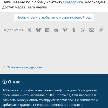
Напиши мне по любому контакту
Поддержка
, необходим
доступ через Team Viewer
Чтобы ответить, войдите или зарегистрируйтесь.
X
Bluesky
LinkedIn
Reddit
Pinterest
Tumblr
WhatsApp
Электр
Сс
Поделиться:
Техническая поддержка
О нас
A-Parser - это профессиональная платформа для сбора данных
промышленного масштаба: 10 000+ потоков, 110+ парсеров и
гибкость Node.js. Автоматизируйте задачи в SEO, e-commerce и
арбитраже трафика с непревзойденной скоростью и