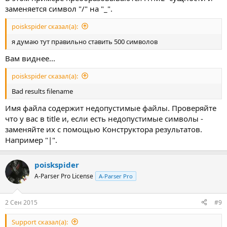
заменяется символ "/" на "_".
poiskspider сказал(а):
я думаю тут правильно ставить 500 символов
Вам виднее...
poiskspider сказал(а):
Bad results filename
Имя файла содержит недопустимые файлы. Проверяйте
что у вас в title и, если есть недопустимые символы -
заменяйте их с помощью Конструктора результатов.
Например "|".
poiskspider
A-Parser Pro License
A-Parser Pro
2 Сен 2015
#9
Support сказал(а):