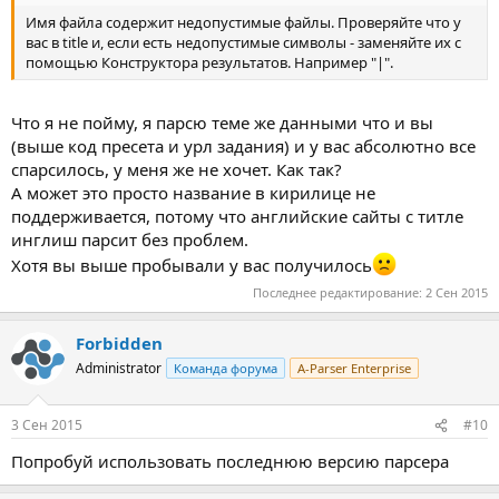
Имя файла содержит недопустимые файлы. Проверяйте что у
вас в title и, если есть недопустимые символы - заменяйте их с
помощью Конструктора результатов. Например "|".
Что я не пойму, я парсю теме же данными что и вы
(выше код пресета и урл задания) и у вас абсолютно все
спарсилось, у меня же не хочет. Как так?
А может это просто название в кирилице не
поддерживается, потому что английские сайты с титле
инглиш парсит без проблем.
Хотя вы выше пробывали у вас получилось
Последнее редактирование:
2 Сен 2015
Forbidden
Administrator
Команда форума
A-Parser Enterprise
3 Сен 2015
#10
Попробуй использовать последнюю версию парсера