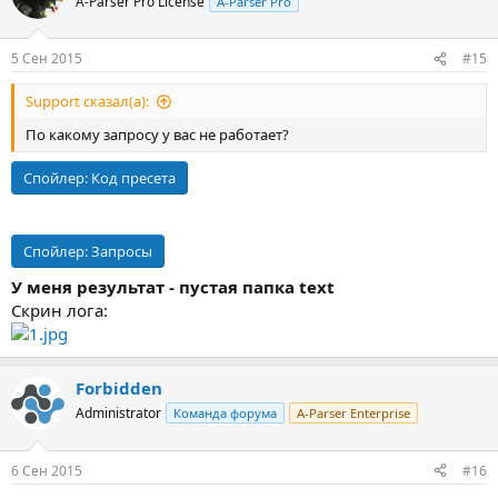
A-Parser Pro License
A-Parser Pro
5 Сен 2015
#15
Support сказал(а):
По какому запросу у вас не работает?
Спойлер:
Код пресета
Спойлер:
Запросы
У меня результат - пустая папка text
Скрин лога:
Forbidden
Administrator
Команда форума
A-Parser Enterprise
6 Сен 2015
#16