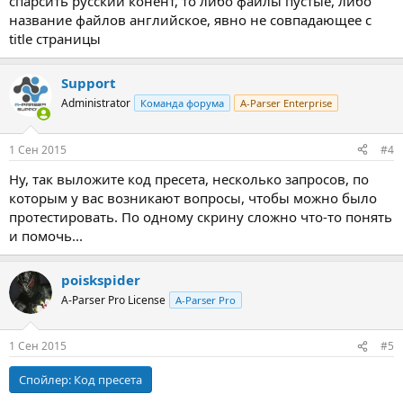
спарсить русский конент, то либо файлы пустые, либо
название файлов английское, явно не совпадающее с
title страницы
Support
Administrator
Команда форума
A-Parser Enterprise
1 Сен 2015
#4
Ну, так выложите код пресета, несколько запросов, по
которым у вас возникают вопросы, чтобы можно было
протестировать. По одному скрину сложно что-то понять
и помочь...
poiskspider
A-Parser Pro License
A-Parser Pro
1 Сен 2015
#5
Спойлер:
Код пресета