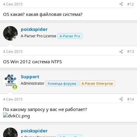
4 Сен 2015
#12
OS какая? какая файловая система?
poiskspider
A-Parser Pro License
A-Parser Pro
4 Сен 2015
#13
OS Win 2012 система NTFS
Support
Administrator
Команда форума
A-Parser Enterprise
4 Сен 2015
#14
По какому запросу у вас не работает?
poiskspider