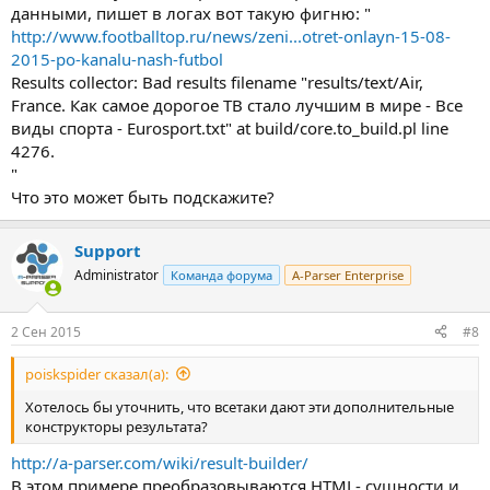
данными, пишет в логах вот такую фигню: "
http://www.footballtop.ru/news/zeni...otret-onlayn-15-08-
2015-po-kanalu-nash-futbol
Results collector: Bad results filename "results/text/Air,
France. Как самое дорогое ТВ стало лучшим в мире - Все
виды спорта - Eurosport.txt" at build/core.to_build.pl line
4276.
"
Что это может быть подскажите?
Support
Administrator
Команда форума
A-Parser Enterprise
2 Сен 2015
#8
poiskspider сказал(а):
Хотелось бы уточнить, что всетаки дают эти дополнительные
конструкторы результата?
http://a-parser.com/wiki/result-builder/
В этом примере преобразовываются HTML- сущности и