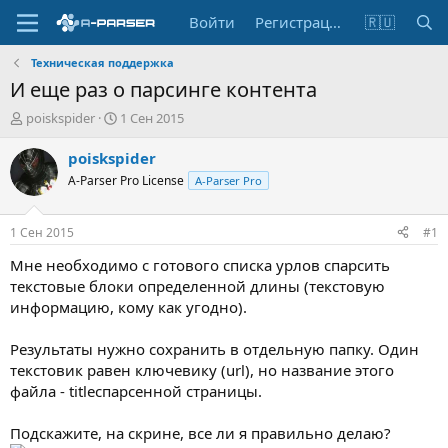
Войти
Регистрация
🇷🇺
Техническая поддержка
И еще раз о парсинге контента
А
Д
poiskspider
1 Сен 2015
в
а
т
т
poiskspider
о
а
A-Parser Pro License
A-Parser Pro
р
н
т
а
е
ч
1 Сен 2015
#1
м
а
ы
л
Мне необходимо с готового списка урлов спарсить
а
текстовые блоки определенной длины (текстовую
информацию, кому как угодно).
Результаты нужно сохранить в отдельную папку. Один
текстовик равен ключевику (url), но название этого
файла - titleспарсенной страницы.
Подскажите, на скрине, все ли я правильно делаю?