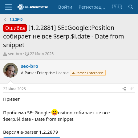
Войти
Регистрация
🇷🇺
1.2.2940
[1.2.2881] SE::Google::Position
Ошибка
собирает не все $serp.$i.date - Date from
snippet
А
Д
seo-bro
22 Июл 2025
в
а
т
т
seo-bro
о
а
A-Parser Enterprise License
A-Parser Enterprise
р
н
т
а
е
ч
22 Июл 2025
#1
м
а
ы
л
Привет
а
Проблема SE::Google:
osition собирает не все
$serp.$i.date - Date from snippet
Версия a-parser 1.2.2879