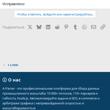
Исправлено
Чтобы ответить, войдите или зарегистрируйтесь.
X
Bluesky
LinkedIn
Reddit
Pinterest
Tumblr
WhatsApp
Электр
Сс
Поделиться:
1.2.2940
О нас
A-Parser - это профессиональная платформа для сбора данных
промышленного масштаба: 10 000+ потоков, 110+ парсеров и
гибкость Node.js. Автоматизируйте задачи в SEO, e-commerce и
арбитраже трафика с непревзойденной скоростью и
масштабируемостью