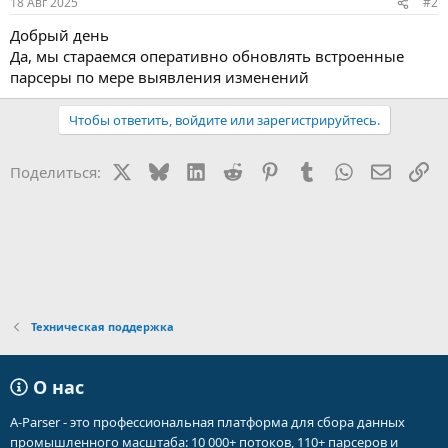
18 Авг 2025
#2
Добрый день
Да, мы стараемся оперативно обновлять встроенные
парсеры по мере выявления изменений
Чтобы ответить, войдите или зарегистрируйтесь.
X
Bluesky
LinkedIn
Reddit
Pinterest
Tumblr
WhatsApp
Электр
Сс
Поделиться:
Техническая поддержка
О нас
A-Parser - это профессиональная платформа для сбора данных
промышленного масштаба: 10 000+ потоков, 110+ парсеров и