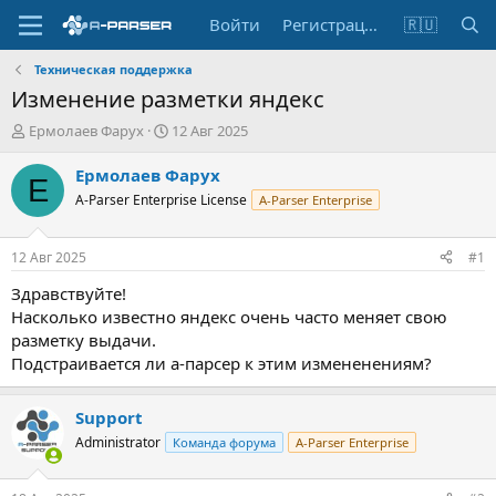
Войти
Регистрация
🇷🇺
Техническая поддержка
Изменение разметки яндекс
А
Д
Ермолаев Фарух
12 Авг 2025
в
а
т
т
Ермолаев Фарух
Е
о
а
A-Parser Enterprise License
A-Parser Enterprise
р
н
т
а
е
ч
12 Авг 2025
#1
м
а
ы
л
Здравствуйте!
а
Насколько известно яндекс очень часто меняет свою
разметку выдачи.
Подстраивается ли а-парсер к этим измененениям?
Support
Administrator
Команда форума
A-Parser Enterprise