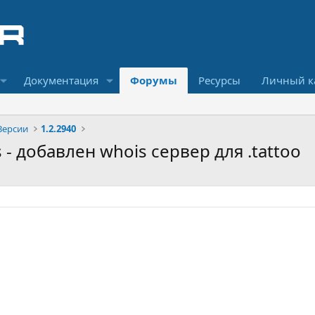
Документация
Форумы
Ресурсы
Личный к
Версии
1.2.2940
s - добавлен whois сервер для .tattoo