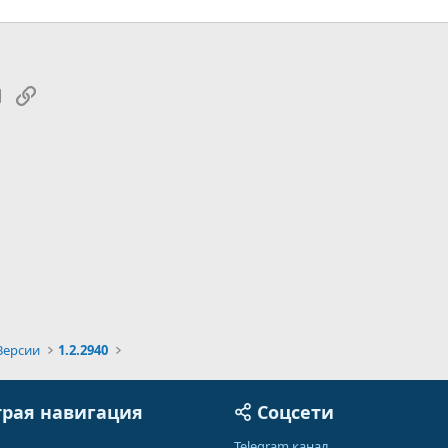
tsApp
Электронная почта
Ссылка
Версии
1.2.2940
рая навигация
Соцсети
Telegram канал