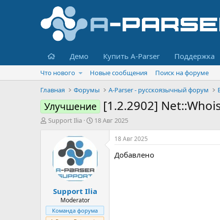
Главная
Демо
Купить A-Parser
Поддержка
Что нового
Новые сообщения
Поиск на форуме
Главная
Форумы
A-Parser - русскоязычный форум
[1.2.2902] Net::Whoi
Улучшение
А
Д
Support Ilia
18 Авг 2025
в
а
т
т
18 Авг 2025
о
а
Добавлено
р
н
т
а
е
ч
м
а
Support Ilia
ы
л
а
Moderator
Команда форума