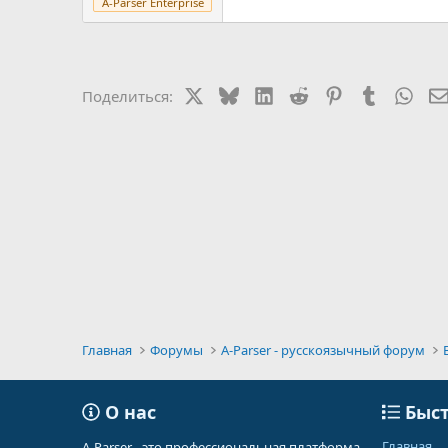
A-Parser Enterprise
X
Bluesky
LinkedIn
Reddit
Pinterest
Tumblr
Wha
Поделиться:
Главная
Форумы
A-Parser - русскоязычный форум
О нас
Быст
Главная
A-Parser - это профессиональная платформа