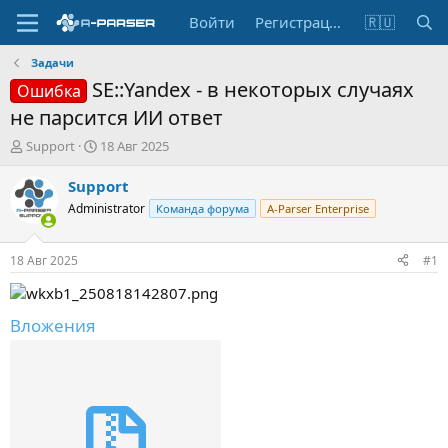
Войти
Регистрация
🇷🇺
Задачи
SE::Yandex - в некоторых случаях
Ошибка
не парсится ИИ ответ
А
Д
Support
18 Авг 2025
в
а
т
т
Support
о
а
Administrator
Команда форума
A-Parser Enterprise
р
н
т
а
е
ч
18 Авг 2025
#1
м
а
ы
л
а
Вложения