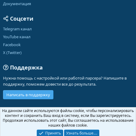
Документация
Соцсети
Telegram канал
YouTube канал
Facebook
X (Twitter)
Поддержка
Нужна помощь с настройкой или работой парсера? Напишите в
поддержку, поможем довести все до результата.
Написать в поддержку
Russian (RU)
На данном сайте используются файлы cookie, чтобы персонализировать
контент и сохранить Ваш вход в систему, если Вы зарегистрируетесь.
Обратная связь
Условия и правила
Продолжая использовать этот сайт, Вы соглашаетесь на использование
Политика конфиденциальности
Помощь
Главная
R
наших файлов cookie.
S
S
Принять
Узнать больше.…
®
Community platform by XenForo
© 2010-2026 XenForo Ltd.