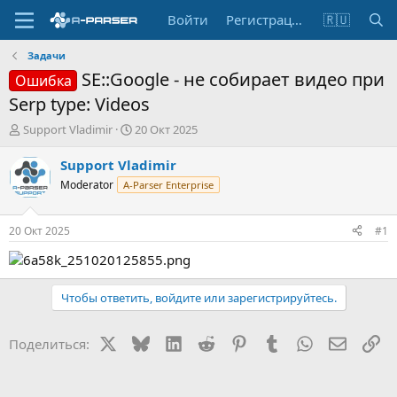
Войти
Регистрация
🇷🇺
Задачи
SE::Google - не собирает видео при
Ошибка
Serp type: Videos
А
Д
Support Vladimir
20 Окт 2025
в
а
т
т
Support Vladimir
о
а
Moderator
A-Parser Enterprise
р
н
т
а
е
ч
20 Окт 2025
#1
м
а
ы
л
а
Чтобы ответить, войдите или зарегистрируйтесь.
X
Bluesky
LinkedIn
Reddit
Pinterest
Tumblr
WhatsApp
Электр
Сс
Поделиться: