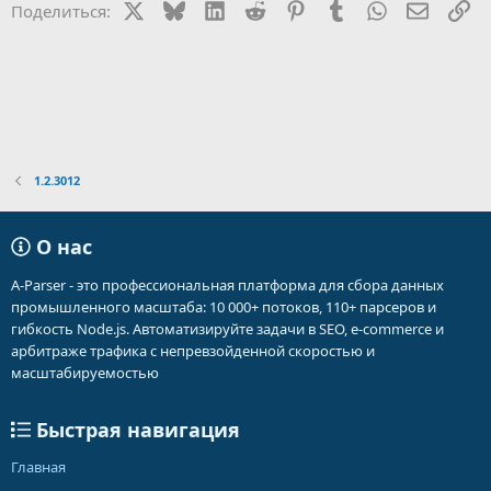
X
Bluesky
LinkedIn
Reddit
Pinterest
Tumblr
WhatsApp
Электр
Сс
Поделиться:
1.2.3012
О нас
A-Parser - это профессиональная платформа для сбора данных
промышленного масштаба: 10 000+ потоков, 110+ парсеров и
гибкость Node.js. Автоматизируйте задачи в SEO, e-commerce и
арбитраже трафика с непревзойденной скоростью и
масштабируемостью
Быстрая навигация
Главная