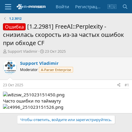
Войти
Регистрация
🇷🇺
1.2.3012
[1.2.2981] FreeAI::Perplexity -
Ошибка
снизилась скорость из-за частых ошибок
при обходе CF
А
Д
Support Vladimir
23 Окт 2025
в
а
т
т
Support Vladimir
о
а
Moderator
A-Parser Enterprise
р
н
т
а
е
ч
23 Окт 2025
#1
м
а
ы
л
а
Часто ошибки по таймауту
Чтобы ответить, войдите или зарегистрируйтесь.