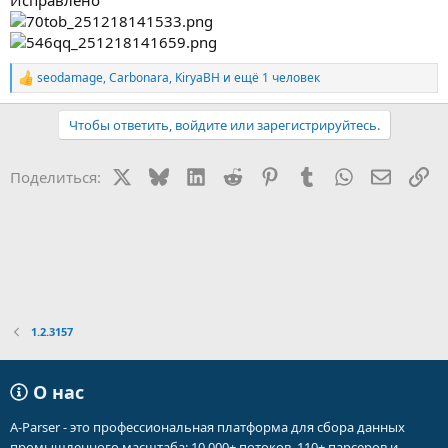
Исправлено
seodamage
,
Carbonara
,
KiryaBH
и ещё 1 человек
Р
е
а
Чтобы ответить, войдите или зарегистрируйтесь.
к
ц
и
X
Bluesky
LinkedIn
Reddit
Pinterest
Tumblr
WhatsApp
Электр
Сс
Поделиться:
и
:
1.2.3157
О нас
A-Parser - это профессиональная платформа для сбора данных
промышленного масштаба: 10 000+ потоков, 110+ парсеров и