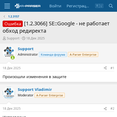
Войти
Регистрация
🇷🇺
1.2.3157
[1.2.3066] SE::Google - не работает
Ошибка
обход редиректа
А
Д
Support
18 Дек 2025
в
а
т
т
Support
о
а
Administrator
Команда форума
A-Parser Enterprise
р
н
т
а
е
ч
18 Дек 2025
#1
м
а
ы
л
Произошли изменения в защите
а
Support Vladimir
Moderator
A-Parser Enterprise
18 Дек 2025
#2