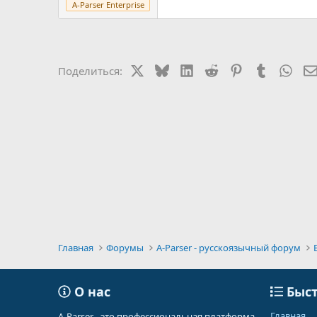
A-Parser Enterprise
X
Bluesky
LinkedIn
Reddit
Pinterest
Tumblr
Wha
Поделиться:
Главная
Форумы
A-Parser - русскоязычный форум
О нас
Быст
Главная
A-Parser - это профессиональная платформа