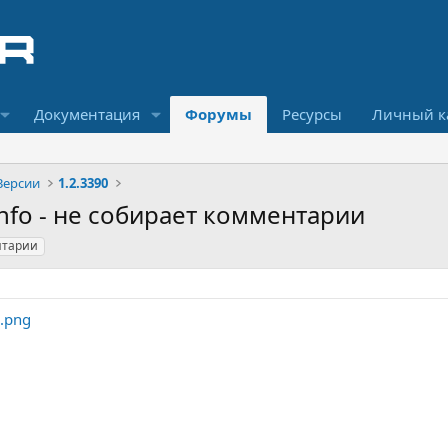
Документация
Форумы
Ресурсы
Личный к
Версии
1.2.3390
tInfo - не собирает комментарии
нтарии