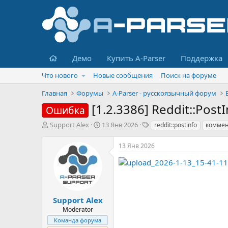
Главная
Демо
Купить A-Parser
Поддержка
Что нового
Новые сообщения
Поиск на форуме
Главная
Форумы
A-Parser - русскоязычный форум
[1.2.3386] Reddit::Pos
Ошибка
А
Д
Т
Support Alex
13 Янв 2026
reddit::postinfo
комме
в
а
е
т
т
г
13 Янв 2026
о
а
и
р
н
т
а
е
ч
м
а
ы
л
Support Alex
а
Moderator
Команда форума