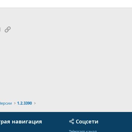
tsApp
Электронная почта
Ссылка
Версии
1.2.3390
рая навигация
Соцсети
Telegram канал