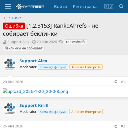
Войти
Регистрация
🇷🇺
1.2.3157
[1.2.3153] Rank::Ahrefs - не
Ошибка
собирает беклинки
А
Д
Т
Support Alex
20 Янв 2026
rank::ahrefs
в
а
е
бэклинки не собирает
т
т
г
о
а
и
Support Alex
р
н
т
Moderator
а
Команда форума
A-Parser Enterprise
е
ч
м
а
20 Янв 2026
#1
ы
л
а
Support Kirill
Moderator
Команда форума
A-Parser Enterprise
26 Янв 2026
#2