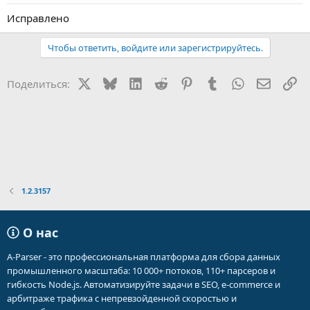
Исправлено
Чтобы ответить, войдите или зарегистрируйтесь.
X
Bluesky
LinkedIn
Reddit
Pinterest
Tumblr
WhatsApp
Электр
Сс
Поделиться:
1.2.3157
О нас
A-Parser - это профессиональная платформа для сбора данных
промышленного масштаба: 10 000+ потоков, 110+ парсеров и
гибкость Node.js. Автоматизируйте задачи в SEO, e-commerce и
арбитраже трафика с непревзойденной скоростью и