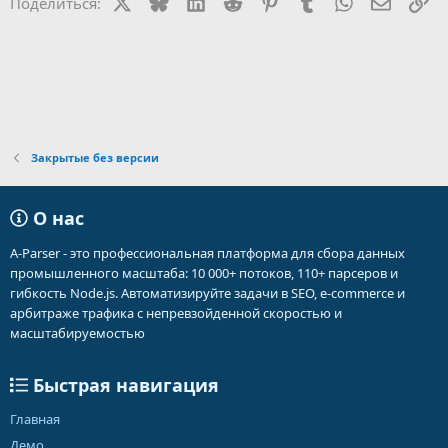
X
Bluesky
LinkedIn
Reddit
Pinterest
Tumblr
WhatsApp
Электр
Сс
Поделиться:
Закрытые без версии
О нас
A-Parser - это профессиональная платформа для сбора данных
промышленного масштаба: 10 000+ потоков, 110+ парсеров и
гибкость Node.js. Автоматизируйте задачи в SEO, e-commerce и
арбитраже трафика с непревзойденной скоростью и
масштабируемостью
Быстрая навигация
Главная
Демо