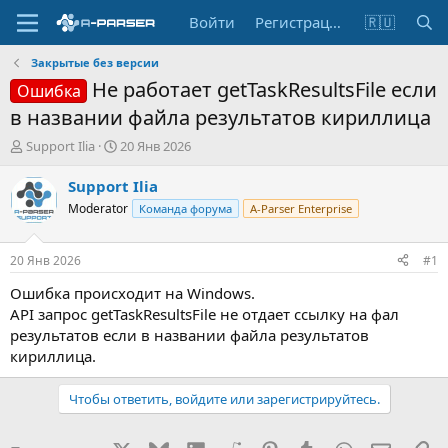
Войти
Регистрация
🇷🇺
Закрытые без версии
Не работает getTaskResultsFile если
Ошибка
в названии файла результатов кириллица
А
Д
Support Ilia
20 Янв 2026
в
а
т
т
Support Ilia
о
а
Moderator
Команда форума
A-Parser Enterprise
р
н
т
а
е
ч
20 Янв 2026
#1
м
а
ы
л
Ошибка происходит на Windows.
а
API запрос getTaskResultsFile не отдает ссылку на фал
результатов если в названии файла результатов
кириллица.
Чтобы ответить, войдите или зарегистрируйтесь.