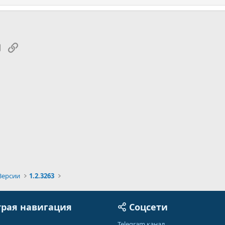
tsApp
Электронная почта
Ссылка
Версии
1.2.3263
рая навигация
Соцсети
Telegram канал