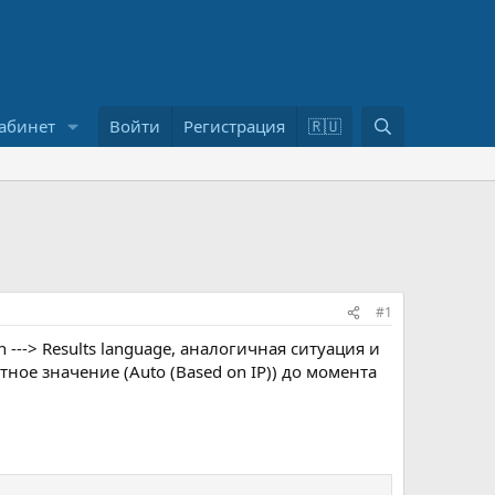
П
абинет
Войти
Регистрация
🇷🇺
о
и
с
к
#1
---> Results language, аналогичная ситуация и
тное значение (Auto (Based on IP)) до момента