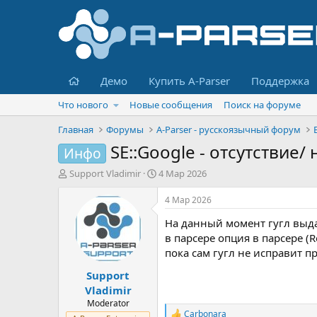
Главная
Демо
Купить A-Parser
Поддержка
Что нового
Новые сообщения
Поиск на форуме
Главная
Форумы
A-Parser - русскоязычный форум
SE::Google - отсутствие/
Инфо
А
Д
Support Vladimir
4 Мар 2026
в
а
т
т
4 Мар 2026
о
а
На данный момент гугл выдае
р
н
т
а
в парсере опция в парсере (
е
ч
пока сам гугл не исправит п
м
а
Support
ы
л
а
Vladimir
Moderator
Carbonara