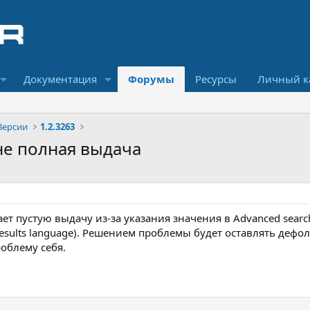
Документация
Форумы
Ресурсы
Личный к
Версии
1.2.3263
 не полная выдача
т пустую выдачу из-за указания значения в Advanced search 
Results language). Решением проблемы будет оставлять дефол
роблему себя.