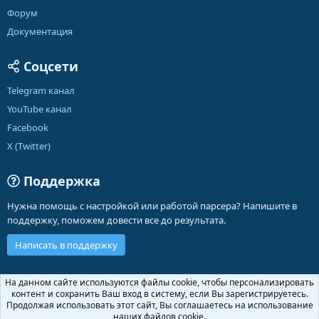
Форум
Документация
Соцсети
Telegram канал
YouTube канал
Facebook
X (Twitter)
Поддержка
Нужна помощь с настройкой или работой парсера? Напишите в
поддержку, поможем довести все до результата.
Написать в поддержку
Russian (RU)
На данном сайте используются файлы cookie, чтобы персонализировать
контент и сохранить Ваш вход в систему, если Вы зарегистрируетесь.
Обратная связь
Условия и правила
Продолжая использовать этот сайт, Вы соглашаетесь на использование
Политика конфиденциальности
Помощь
Главная
R
наших файлов cookie.