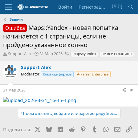
Войти
Регистрация
🇷🇺
Задачи
Maps::Yandex - новая попытка
Ошибка
начинается с 1 страницы, если не
пройдено указанное кол-во
А
Д
Т
Support Alex
31 Мар 2026
maps::yandex
не все страницы
в
а
е
т
т
г
Support Alex
о
а
и
Moderator
Команда форума
A-Parser Enterprise
р
н
т
а
е
ч
31 Мар 2026
#1
м
а
ы
л
а
Чтобы ответить, войдите или зарегистрируйтесь.
X
Bluesky
LinkedIn
Reddit
Pinterest
Tumblr
WhatsApp
Электр
Сс
Поделиться: