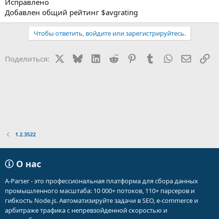
Исправлено
Добавлен общий рейтинг $avgrating
Чтобы ответить, войдите или зарегистрируйтесь.
X
Bluesky
LinkedIn
Reddit
Pinterest
Tumblr
WhatsApp
Электр
Сс
Поделиться:
1.2.3522
О нас
A-Parser - это профессиональная платформа для сбора данных
промышленного масштаба: 10 000+ потоков, 110+ парсеров и
гибкость Node.js. Автоматизируйте задачи в SEO, e-commerce и
арбитраже трафика с непревзойденной скоростью и