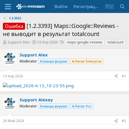
Войти
Регистрация
🇷🇺
1.2.3522
[1.2.3393] Maps::Google::Reviews -
Ошибка
не выводит в результат totalcount
А
Д
Т
Support Alex
13 Апр 2026
maps::google::reviews
totalcount
в
а
е
т
т
г
Support Alex
о
а
и
Moderator
Команда форума
A-Parser Enterprise
р
н
т
а
е
ч
13 Апр 2026
#1
м
а
ы
л
а
Support Alexey
Moderator
Команда форума
A-Parser Pro
29 Май 2026
#2