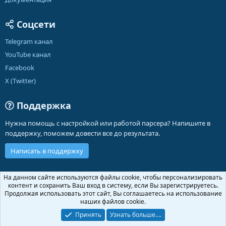
Соцсети
Telegram канал
YouTube канал
Facebook
X (Twitter)
Поддержка
Нужна помощь с настройкой или работой парсера? Напишите в
поддержку, поможем довести все до результата.
Написать в поддержку
Russian (RU)
На данном сайте используются файлы cookie, чтобы персонализировать
контент и сохранить Ваш вход в систему, если Вы зарегистрируетесь.
Обратная связь
Условия и правила
Продолжая использовать этот сайт, Вы соглашаетесь на использование
Политика конфиденциальности
Помощь
Главная
R
наших файлов cookie.
S
S
Принять
Узнать больше.…
®
Community platform by XenForo
© 2010-2026 XenForo Ltd.