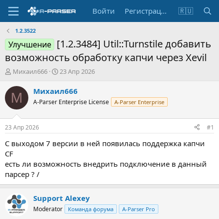
Войти
Регистрация
🇷🇺
1.2.3522
[1.2.3484] Util::Turnstile добавить
Улучшение
возможность обработку капчи через Xevil
А
Д
Михаил666
23 Апр 2026
в
а
т
т
Михаил666
М
о
а
A-Parser Enterprise License
A-Parser Enterprise
р
н
т
а
е
ч
23 Апр 2026
#1
м
а
ы
л
С выходом 7 версии в ней появилась поддержка капчи
а
CF
есть ли возможность внедрить подключение в данный
парсер ? /
Support Alexey
Moderator
Команда форума
A-Parser Pro