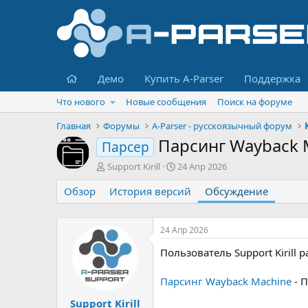
Главная
Демо
Купить A-Parser
Поддержка
Что нового
Новые сообщения
Поиск на форуме
Главная
Форумы
A-Parser - русскоязычный форум
Парсинг Wayback
Парсер
А
Д
Support Kirill
24 Апр 2026
в
а
Обзор
т
История версий
т
Обсуждение
о
а
р
н
т
а
24 Апр 2026
е
ч
Пользователь Support Kirill 
м
а
ы
л
а
Парсинг Wayback Machine
- 
Support Kirill