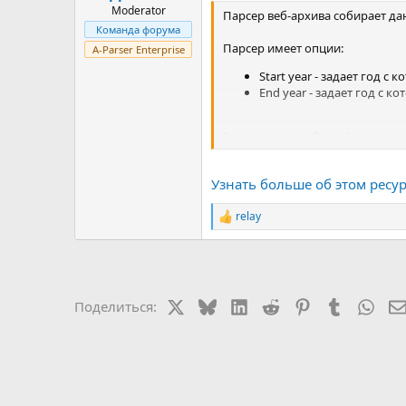
Moderator
Парсер веб-архива собирает да
Команда форума
Парсер имеет опции:
A-Parser Enterprise
Start year - задает год с
End year - задает год с к
В результате работы формируе
$mainResult.$i.date
— да
$mainResult.$i.webarchi
Узнать больше об этом ресурс
$mainResult.$i.url
—...
relay
Р
е
а
к
ц
и
X
Bluesky
LinkedIn
Reddit
Pinterest
Tumblr
Wha
Поделиться:
и
: