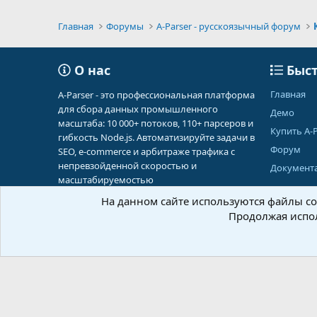
Главная
Форумы
A-Parser - русскоязычный форум
О нас
Быст
Главная
A-Parser - это профессиональная платформа
для сбора данных промышленного
Демо
масштаба: 10 000+ потоков, 110+ парсеров и
Купить A-P
гибкость Node.js. Автоматизируйте задачи в
Форум
SEO, e-commerce и арбитраже трафика с
непревзойденной скоростью и
Документ
масштабируемостью
На данном сайте используются файлы coo
Продолжая испол
Russian (RU)