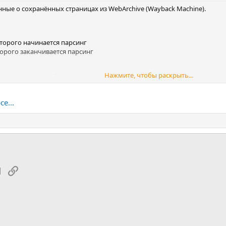
нные о сохранённых страницах из WebArchive (Wayback Machine).
 которого начинается парсинг
оторого заканчивается парсинг
Нажмите, чтобы раскрыть...
тся список записей со следующими полями:
та сохранения страницы в архиве
ve_url
— ссылка на архивную копию страницы
е...
tsApp
Электронная почта
Ссылка