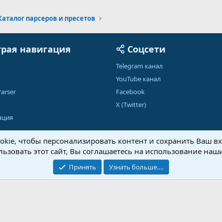
Каталог парсеров и пресетов
рая навигация
Соцсети
Telegram канал
YouTube канал
arser
Facebook
X (Twitter)
ация
kie, чтобы персонализировать контент и сохранить Ваш вхо
ьзовать этот сайт, Вы соглашаетесь на использование наши
Обратная связь
Условия и правила
Принять
Узнать больше.…
®
Community platform by XenForo
© 2010-2026 XenForo Ltd.