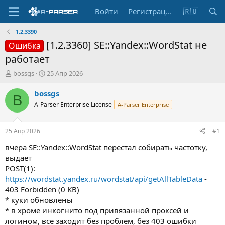
Войти
Регистрация
🇷🇺
1.2.3390
[1.2.3360] SE::Yandex::WordStat не
Ошибка
работает
А
Д
bossgs
25 Апр 2026
в
а
т
т
bossgs
B
о
а
A-Parser Enterprise License
A-Parser Enterprise
р
н
т
а
е
ч
25 Апр 2026
#1
м
а
ы
л
вчера SE::Yandex::WordStat перестал собирать частотку,
а
выдает
POST(1):
https://wordstat.yandex.ru/wordstat/api/getAllTableData
-
403 Forbidden (0 KB)
* куки обновлены
* в хроме инкогнито под привязанной проксей и
логином, все заходит без проблем, без 403 ошибки