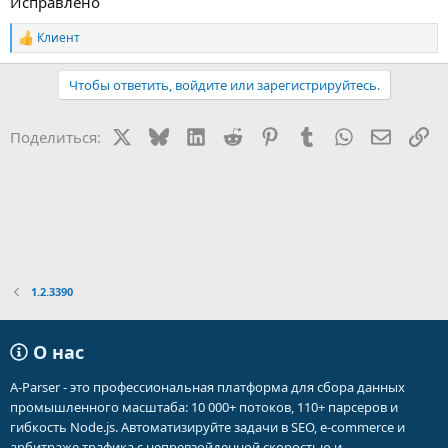
Исправлено
Клиент
Р
е
а
Чтобы ответить, войдите или зарегистрируйтесь.
к
ц
и
X
Bluesky
LinkedIn
Reddit
Pinterest
Tumblr
WhatsApp
Электр
Сс
Поделиться:
и
:
1.2.3390
О нас
A-Parser - это профессиональная платформа для сбора данных
промышленного масштаба: 10 000+ потоков, 110+ парсеров и
гибкость Node.js. Автоматизируйте задачи в SEO, e-commerce и
арбитраже трафика с непревзойденной скоростью и