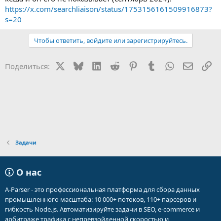
https://x.com/searchliaison/status/1753156161509916873?
s=20
Чтобы ответить, войдите или зарегистрируйтесь.
X
Bluesky
LinkedIn
Reddit
Pinterest
Tumblr
WhatsApp
Электр
Сс
Поделиться:
Задачи
О нас
A-Parser - это профессиональная платформа для сбора данных
промышленного масштаба: 10 000+ потоков, 110+ парсеров и
гибкость Node.js. Автоматизируйте задачи в SEO, e-commerce и
арбитраже трафика с непревзойденной скоростью и