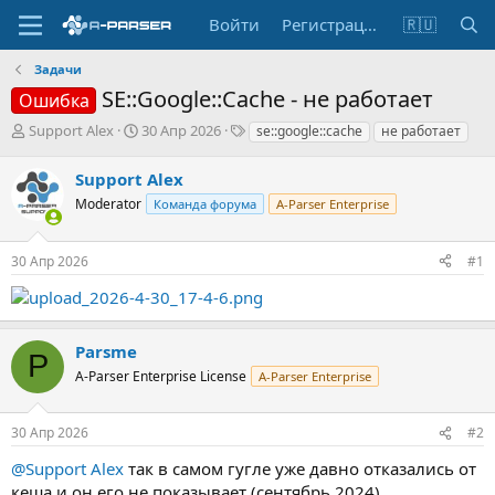
Войти
Регистрация
🇷🇺
Задачи
SE::Google::Cache - не работает
Ошибка
А
Д
Т
Support Alex
30 Апр 2026
se::google::cache
не работает
в
а
е
т
т
г
Support Alex
о
а
и
Moderator
Команда форума
A-Parser Enterprise
р
н
т
а
е
ч
30 Апр 2026
#1
м
а
ы
л
а
Parsme
P
A-Parser Enterprise License
A-Parser Enterprise
30 Апр 2026
#2
@Support Alex
так в самом гугле уже давно отказались от
кеша и он его не показывает (сентябрь 2024).