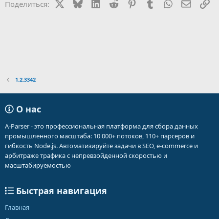
X
Bluesky
LinkedIn
Reddit
Pinterest
Tumblr
WhatsApp
Электр
Сс
Поделиться:
и
:
1.2.3342
О нас
A-Parser - это профессиональная платформа для сбора данных
промышленного масштаба: 10 000+ потоков, 110+ парсеров и
гибкость Node.js. Автоматизируйте задачи в SEO, e-commerce и
арбитраже трафика с непревзойденной скоростью и
масштабируемостью
Быстрая навигация
Главная