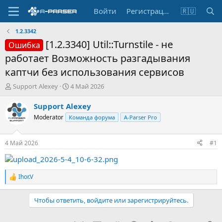
Войти
Регистрация
🇷🇺
1.2.3342
[1.2.3340] Util::Turnstile - не
Ошибка
работает Возможность разгадывания
каптчи без использования сервисов
А
Д
Support Alexey
4 Май 2026
в
а
т
т
Support Alexey
о
а
Moderator
Команда форума
A-Parser Pro
р
н
т
а
е
ч
4 Май 2026
#1
м
а
ы
л
а
Ihor.V
Р
е
а
Чтобы ответить, войдите или зарегистрируйтесь.
к
ц
и