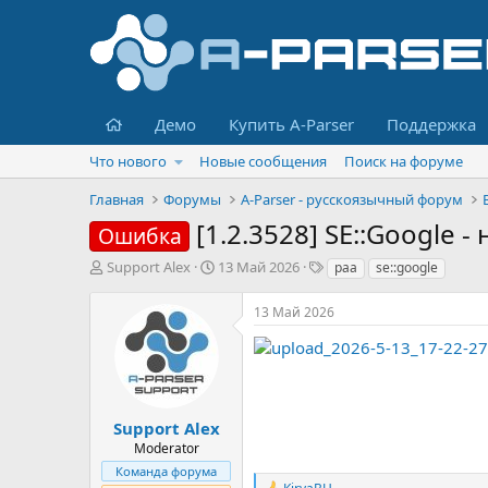
Главная
Демо
Купить A-Parser
Поддержка
Что нового
Новые сообщения
Поиск на форуме
Главная
Форумы
A-Parser - русскоязычный форум
[1.2.3528] SE::Google -
Ошибка
А
Д
Т
Support Alex
13 Май 2026
paa
se::google
в
а
е
т
т
г
13 Май 2026
о
а
и
р
н
т
а
е
ч
м
а
ы
л
Support Alex
а
Moderator
Команда форума