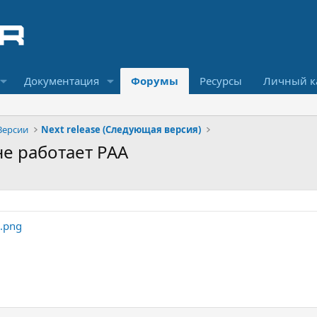
Документация
Форумы
Ресурсы
Личный к
Версии
Next release (Следующая версия)
 не работает PAA