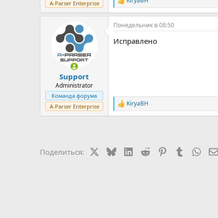
KiryaBH
Р
A-Parser Enterprise
е
а
Понедельник в 08:50
к
ц
Исправлено
и
и
:
Support
Administrator
Команда форума
KiryaBH
Р
A-Parser Enterprise
е
а
к
ц
и
X
Bluesky
LinkedIn
Reddit
Pinterest
Tumblr
Wha
Поделиться:
и
: