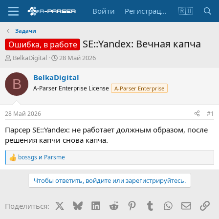
Войти
Регистрация
🇷🇺
Задачи
SE::Yandex: Вечная капча
Ошибка, в работе
А
Д
BelkaDigital
28 Май 2026
в
а
т
т
BelkaDigital
B
о
а
A-Parser Enterprise License
A-Parser Enterprise
р
н
т
а
е
ч
28 Май 2026
#1
м
а
ы
л
Парсер SE::Yandex: не работает должным образом, после
а
решения капчи снова капча.
bossgs
и
Parsme
Р
е
а
Чтобы ответить, войдите или зарегистрируйтесь.
к
ц
и
X
Bluesky
LinkedIn
Reddit
Pinterest
Tumblr
WhatsApp
Электр
Сс
Поделиться:
и
: