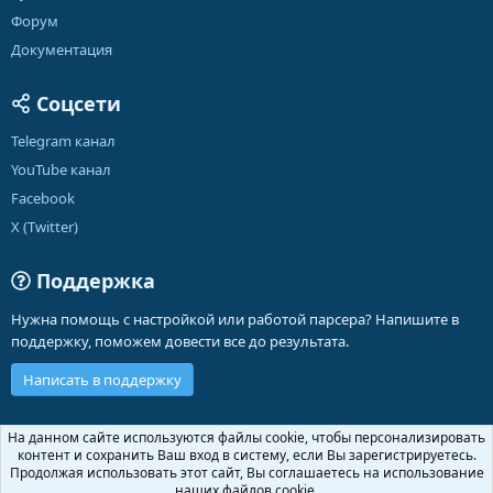
Форум
Документация
Соцсети
Telegram канал
YouTube канал
Facebook
X (Twitter)
Поддержка
Нужна помощь с настройкой или работой парсера? Напишите в
поддержку, поможем довести все до результата.
Написать в поддержку
Russian (RU)
На данном сайте используются файлы cookie, чтобы персонализировать
контент и сохранить Ваш вход в систему, если Вы зарегистрируетесь.
Обратная связь
Условия и правила
Продолжая использовать этот сайт, Вы соглашаетесь на использование
Политика конфиденциальности
Помощь
Главная
R
наших файлов cookie.