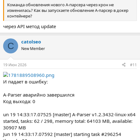
Команда обновления нового А-парсера через крон не
изменилась? Как вы запускаете обновление А-парсер в докер
контейнере?
через API метод update
catolseo
C
New Member
19 Июн 2026
#11
И падает в ошибку:
A-Parser аварийно завершился
Код выхода: 0
un 19 14:33:17.07525 [master] A-Parser v1.2.3432-linux-x64
started, tasks: 62 / 298, memory total: 64103 MB, available:
30907 MB
Jun 19 14:33:17.07592 [master] starting task #296254