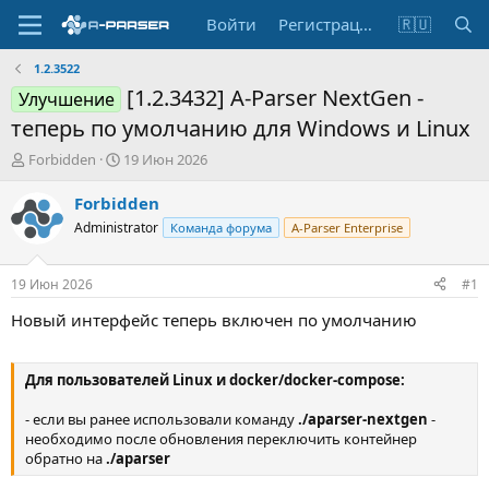
Войти
Регистрация
🇷🇺
1.2.3522
[1.2.3432] A-Parser NextGen -
Улучшение
теперь по умолчанию для Windows и Linux
А
Д
Forbidden
19 Июн 2026
в
а
т
т
Forbidden
о
а
Administrator
Команда форума
A-Parser Enterprise
р
н
т
а
е
ч
19 Июн 2026
#1
м
а
ы
л
Новый интерфейс теперь включен по умолчанию
а
Для пользователей Linux и docker/docker-compose:
- если вы ранее использовали команду
./aparser-nextgen
-
необходимо после обновления переключить контейнер
обратно на
./aparser