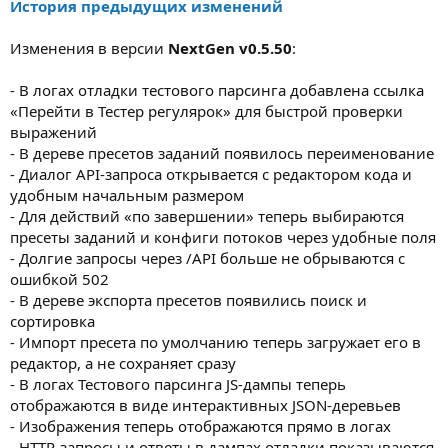
История предыдущих изменений
Изменения в версии
NextGen v0.5.50
:
- В логах отладки тестового парсинга добавлена ссылка
«Перейти в Тестер регулярок» для быстрой проверки
выражений
- В дереве пресетов заданий появилось переименование
- Диалог API-запроса открывается с редактором кода и
удобным начальным размером
- Для действий «по завершении» теперь выбираются
пресеты заданий и конфиги потоков через удобные поля
- Долгие запросы через /API больше не обрываются с
ошибкой 502
- В дереве экспорта пресетов появились поиск и
сортировка
- Импорт пресета по умолчанию теперь загружает его в
редактор, а не сохраняет сразу
- В логах Тестового парсинга JS-дампы теперь
отображаются в виде интерактивных JSON-деревьев
- Изображения теперь отображаются прямо в логах
- HTTP-запросы и ответы в дампах отладки показываются