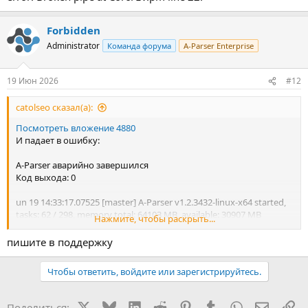
Forbidden
Administrator
Команда форума
A-Parser Enterprise
19 Июн 2026
#12
catolseo сказал(а):
Посмотреть вложение 4880
И падает в ошибку:
A-Parser аварийно завершился
Код выхода: 0
un 19 14:33:17.07525 [master] A-Parser v1.2.3432-linux-x64 started,
tasks: 62 / 298, memory total: 64103 MB, available: 30907 MB
Нажмите, чтобы раскрыть...
Jun 19 14:33:17.07592 [master] starting task #296254 threads: 20
Jun 19 14:33:17.99677 [master] loading before not loaded iterator
пишите в поддержку
Jun 19 14:37:12.91707 [master] Received SIGTERM, exiting...
EV: error in callback (ignoring): AnyEvent::Handle uncaught error:
Чтобы ответить, войдите или зарегистрируйтесь.
Broken pipe at Coro/EV.pm line 22.
EV: error in callback (ignoring): AnyEvent::Handle uncaught error:
Broken pipe at Coro/EV.pm line 22.
X
Bluesky
LinkedIn
Reddit
Pinterest
Tumblr
WhatsApp
Электр
Сс
Поделиться: