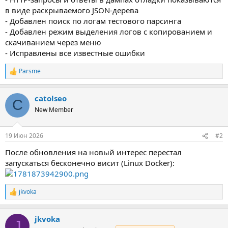
в виде раскрываемого JSON-дерева
- Добавлен поиск по логам тестового парсинга
- Добавлен режим выделения логов с копированием и
скачиванием через меню
- Исправлены все известные ошибки
Parsme
Р
е
а
catolseo
к
C
ц
New Member
и
и
:
19 Июн 2026
#2
После обновления на новый интерес перестал
запускаться бесконечно висит (Linux Docker):
jkvoka
Р
е
а
jkvoka
к
J
ц