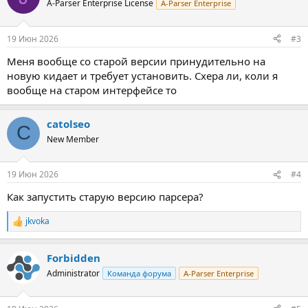
A-Parser Enterprise License
A-Parser Enterprise
и
и
:
19 Июн 2026
#3
Меня вообще со старой версии принудительно на
новую кидает и требует установить. Схера ли, коли я
вообще на старом интерфейсе то
catolseo
C
New Member
19 Июн 2026
#4
Как запустить старую версию парсера?
jkvoka
Р
е
а
Forbidden
к
ц
Administrator
Команда форума
A-Parser Enterprise
и
и
: