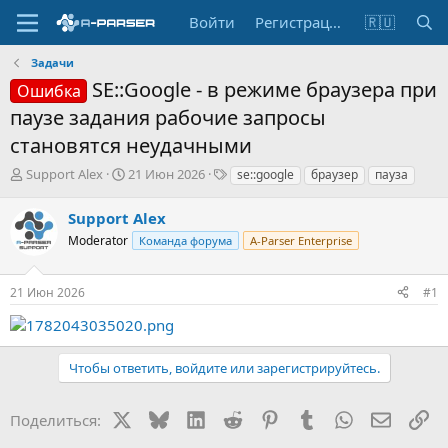
Войти
Регистрация
🇷🇺
Задачи
SE::Google - в режиме браузера при
Ошибка
паузе задания рабочие запросы
становятся неудачными
А
Д
Т
Support Alex
21 Июн 2026
se::google
браузер
пауза
в
а
е
т
т
г
Support Alex
о
а
и
Moderator
Команда форума
A-Parser Enterprise
р
н
т
а
е
ч
21 Июн 2026
#1
м
а
ы
л
а
Чтобы ответить, войдите или зарегистрируйтесь.
X
Bluesky
LinkedIn
Reddit
Pinterest
Tumblr
WhatsApp
Электр
Сс
Поделиться: