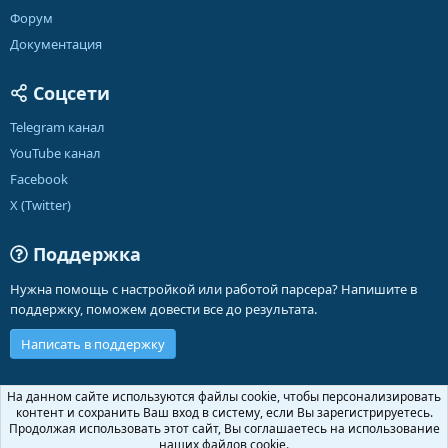
Форум
Документация
Соцсети
Telegram канал
YouTube канал
Facebook
X (Twitter)
Поддержка
Нужна помощь с настройкой или работой парсера? Напишите в
поддержку, поможем довести все до результата.
Написать в поддержку
Russian (RU)
На данном сайте используются файлы cookie, чтобы персонализировать
контент и сохранить Ваш вход в систему, если Вы зарегистрируетесь.
Обратная связь
Условия и правила
Продолжая использовать этот сайт, Вы соглашаетесь на использование
Политика конфиденциальности
Помощь
Главная
R
наших файлов cookie.